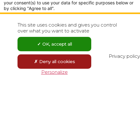
your consent(s) to use your data for specific purposes below or
3
by clicking "Agree to all".
Analytics
This site uses cookies and gives you control
3
Show detailed settings
over what you want to activate
151
28
Visit our Privacy Policy page for more
55
OK, accept all
26
Agree to all
Reject all
Privacy policy
Deny all cookies
58
49
28
Save choices
Personalize
4
Powered by
17
10
29
102
10
3