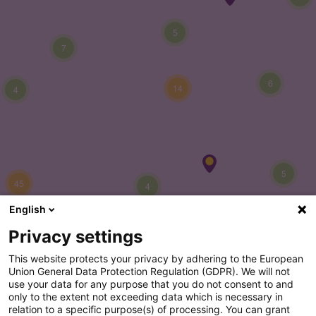
5
7
6
14
4
5
45
4
English
Privacy settings
This website protects your privacy by adhering to the European
Union General Data Protection Regulation (GDPR). We will not
20
use your data for any purpose that you do not consent to and
only to the extent not exceeding data which is necessary in
16
8
relation to a specific purpose(s) of processing. You can grant