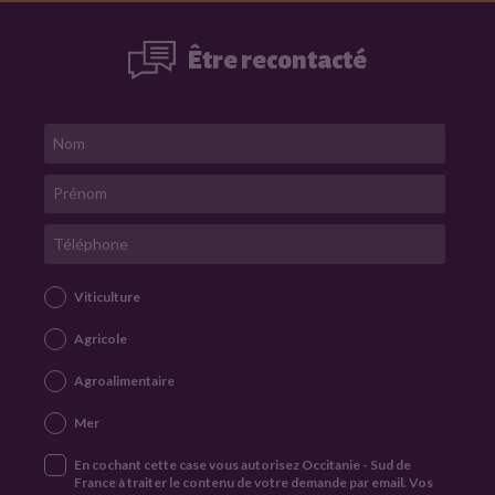
Être recontacté
N
R
o
e
m
P
m
r
p
é
T
n
l
é
o
i
l
m
é
r
Viticulture
p
l
h
Agricole
o
e
n
f
e
Agroalimentaire
o
Mer
r
m
En cochant cette case vous autorisez Occitanie - Sud de
u
France à traiter le contenu de votre demande par email. Vos