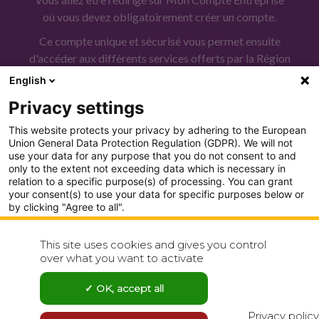
a
où vous devez obligatoirement créer un compte.
c
Ce compte unique et sécurisé vous permet ensuite
t
d'accéder aux différents services offerts par la Région
é
Occitanie dont celui d'Occitanie - Sud de France.
English
.
Privacy settings
This website protects your privacy by adhering to the European
Union General Data Protection Regulation (GDPR). We will not
use your data for any purpose that you do not consent to and
only to the extent not exceeding data which is necessary in
relation to a specific purpose(s) of processing. You can grant
your consent(s) to use your data for specific purposes below or
by clicking "Agree to all".
Analytics
PLAN DU SITE
This site uses cookies and gives you control
Show detailed settings
over what you want to activate
CONDITION GENERALE D'UTILISATION
Visit our Privacy Policy page for more
POLITIQUE DE CONFIDENTIALITÉ
OK, accept all
CONTACT
Agree to all
Reject all
Privacy policy