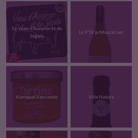
100% Syrah.Traditionnelle.
Maceration pelliculaire et
Issu de cepages carignan,
post-fermentaire. Plusieurs
grenache, syrah et
delestages avec
mourvedre. Vin aux aromes
Le Veau d'Aveyron et du
refroidissement.
d’epice et de garrigue,
Le P'tit ju Muscat sec
Fermentation entre 25 et
legerement vanille. Excellent
Segala
30°. Filtration legere.Belle
sur viande rouge, daube,
robe profonde, grenat. Nez
lapin de…
expressif, sur le…
Le "Veau d'Aveyron et du
Segala" est une viande
Un vin très expressif, sur
tendre, savoureuse, rosee
des arômes de fruits
qui possede de tres bonnes
Kumquat il en coute
exotiques ( litchi) très typé
Villa Natura
qualites nutritionnelles. Le
muscat sec.
veau ne, eleve dans…