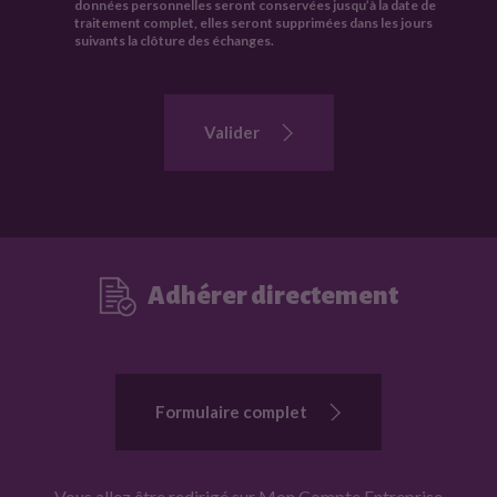
données personnelles seront conservées jusqu’à la date de
l
traitement complet, elles seront supprimées dans les jours
a
suivants la clôture des échanges.
i
r
e
Valider
p
o
u
r
ê
t
Adhérer directement
r
e
r
e
c
Formulaire complet
o
n
t
Vous allez être redirigé sur Mon Compte Entreprise