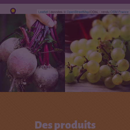
Leaflet
| données ©
OpenStreetMap
/ODbL - rendu
OSM France
29
101
10
Des produits