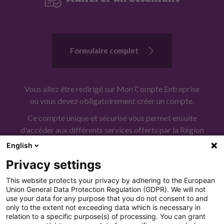
r
e
r
e
c
Formulaire complet
o
n
t
Vous allez être redirigé sur Mon Compte Entreprise
a
où vous devez obligatoirement créer un compte.
c
Ce compte unique et sécurisé vous permet ensuite
t
d'accéder aux différents services offerts par la Région
é
Occitanie dont celui d'Occitanie - Sud de France.
English
.
Privacy settings
This website protects your privacy by adhering to the European
Union General Data Protection Regulation (GDPR). We will not
use your data for any purpose that you do not consent to and
only to the extent not exceeding data which is necessary in
relation to a specific purpose(s) of processing. You can grant