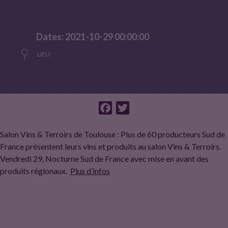
Dates: 2021-10-29 00:00:00
LIEU:
F
T
a
w
Salon Vins & Terroirs de Toulouse : Plus de 60 producteurs Sud de
c
i
France présentent leurs vins et produits au salon Vins & Terroirs.
e
t
Vendredi 29, Nocturne Sud de France avec mise en avant des
b
t
produits régionaux.
Plus d’infos
o
e
o
r
k