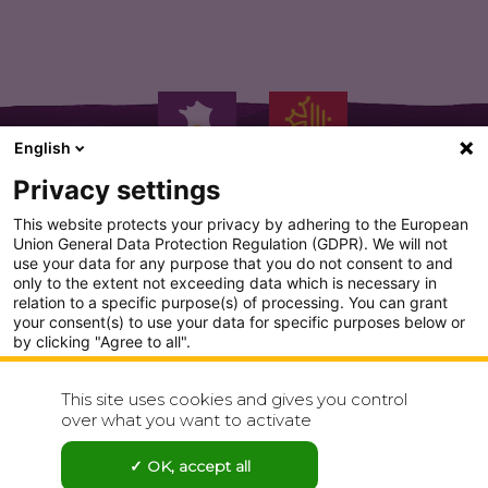
English
Privacy settings
This website protects your privacy by adhering to the European
Union General Data Protection Regulation (GDPR). We will not
use your data for any purpose that you do not consent to and
PLAN DU SITE
only to the extent not exceeding data which is necessary in
relation to a specific purpose(s) of processing. You can grant
your consent(s) to use your data for specific purposes below or
CONDITION GENERALE D'UTILISATION
by clicking "Agree to all".
POLITIQUE DE CONFIDENTIALITÉ
Analytics
This site uses cookies and gives you control
Show detailed settings
over what you want to activate
CONTACT
Visit our Privacy Policy page for more
OK, accept all