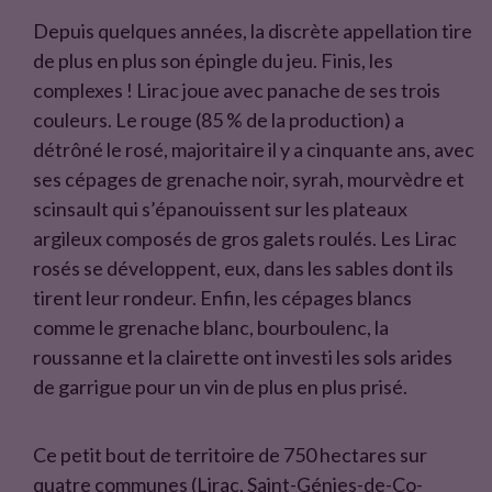
o
e
Depuis quelques années, la discrète appellation tire
o
r
de plus en plus son épingle du jeu. Finis, les
k
complexes ! Lirac joue avec panache de ses trois
couleurs. Le rouge (85 % de la production) a
détrôné le rosé, majoritaire il y a cinquante ans, avec
ses cépages de grenache noir, syrah, mourvèdre et
scinsault qui s’épanouissent sur les plateaux
argileux composés de gros galets roulés. Les Lirac
rosés se développent, eux, dans les sables dont ils
tirent leur rondeur. Enfin, les cépages blancs
comme le grenache blanc, bourboulenc, la
roussanne et la clairette ont investi les sols arides
de garrigue pour un vin de plus en plus prisé.
Ce petit bout de territoire de 750 hectares sur
quatre communes (Lirac, Saint-Génies-de-Co-