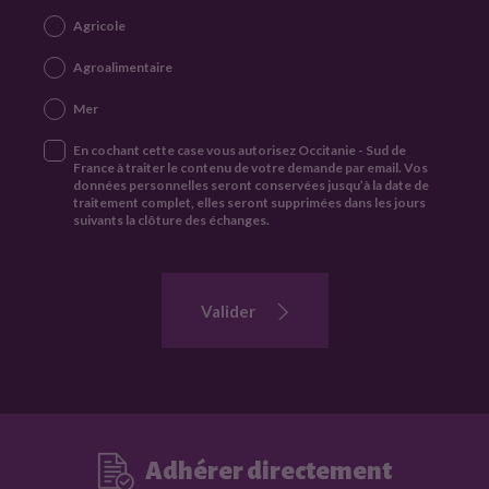
r
h
Agricole
o
l
n
e
e
Agroalimentaire
f
Mer
o
r
En cochant cette case vous autorisez Occitanie - Sud de
France à traiter le contenu de votre demande par email. Vos
m
données personnelles seront conservées jusqu’à la date de
traitement complet, elles seront supprimées dans les jours
u
suivants la clôture des échanges.
l
a
i
Valider
r
e
p
o
u
Adhérer directement
r