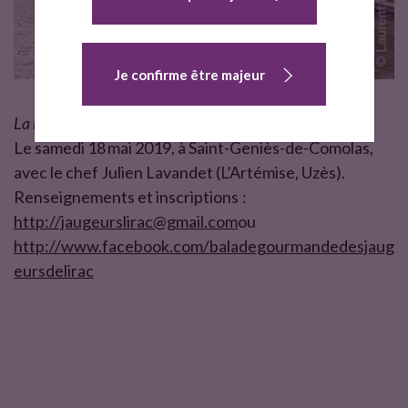
Je confirme être majeur
La balade gourmande des Jaugeurs de Lirac
Le samedi 18 mai 2019, à Saint-Geniès-de-Comolas,
avec le chef Julien Lavandet (L’Artémise, Uzès).
Renseignements et inscriptions :
http://jaugeurslirac@gmail.com
ou
http://www.facebook.com/baladegourmandedesjaug
eursdelirac