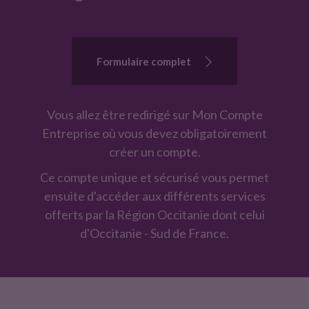
ê
t
r
Formulaire complet
e
r
e
Vous allez être redirigé sur Mon Compte
c
Entreprise où vous devez obligatoirement
o
créer un compte.
n
Ce compte unique et sécurisé vous permet
t
ensuite d'accéder aux différents services
a
offerts par la Région Occitanie dont celui
c
d'Occitanie - Sud de France.
t
é
.