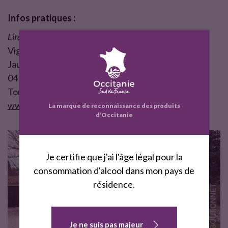
Infos pratiques :
Lirac, cru des Côtes-du-Rhône
Vignerons, terroir, cépages,
Jaugeurs de Lirac
04 66 50 25 45
Tout savoir sur le cru Lirac :
www.vin-lirac.com
La marque de reconnaissance des produits
d’Occitanie
Je certifie que j'ai l'âge légal pour la
consommation d'alcool dans mon pays de
résidence.
Je ne suis pas majeur