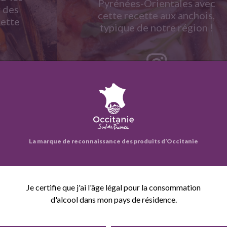
Pyrénées-Orientales avec
 des
cette recette aux anchois,
ette
typique de notre région !
4
9
2
La marque de reconnaissance des produits d’Occitanie
3
3
+
−
Je certifie que j'ai l'âge légal pour la consommation
d'alcool dans mon pays de résidence.
55
d de