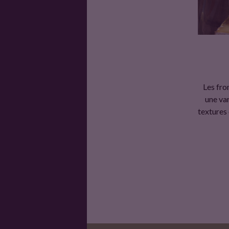
r
é
v
Les fro
une var
textures
è
l
e
n