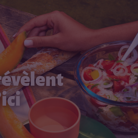
révèlent
ici