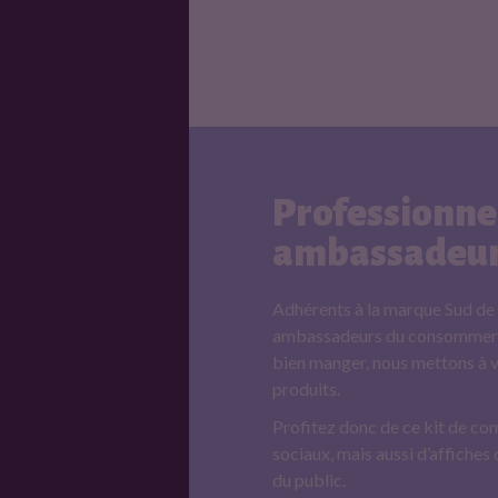
Professionnel
ambassadeur
Adhérents à la marque Sud de 
ambassadeurs du consommer lo
bien manger, nous mettons à vo
produits.
Profitez donc de ce kit de co
sociaux, mais aussi d’affiches
du public.