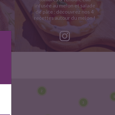
infusée au melon et salade
7
de pâte : découvrez nos 4
recettes autour du melon !
5
2
2
3
6