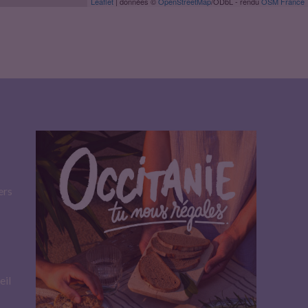
Leaflet
| données ©
OpenStreetMap
/ODbL - rendu
OSM France
2
ers
eil