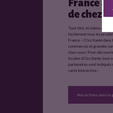
i
France à 
2
de chez vo
c
i
Tout l’été, et même après,
facilement tous les produi
4
France – l’Occitanie dans 
3
commerces et grandes sur
chez vous ! Pour découvrir
5
locales d’Occitanie, tous 
4
partenaires sont indiqués 
carte interactive :
2
Nos actions dans la 