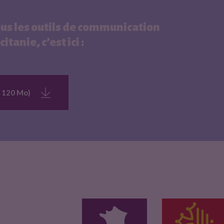
us les outils de communication
itanie, c’est ici :
 - 120 Mo)