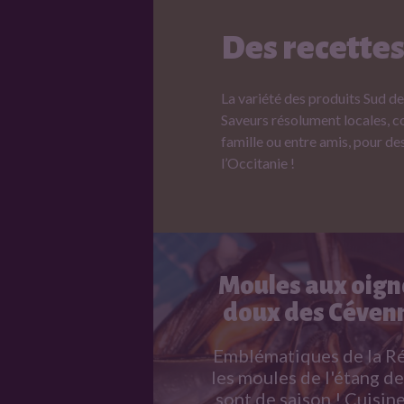
t
Des recettes
l
La variété des produits Sud d
Saveurs résolument locales, co
famille ou entre amis, pour de
e
l’Occitanie !
3
s
s
Moules aux oig
doux des Céven
a
Emblématiques de la Ré
les moules de l'étang d
v
sont de saison ! Cuisin