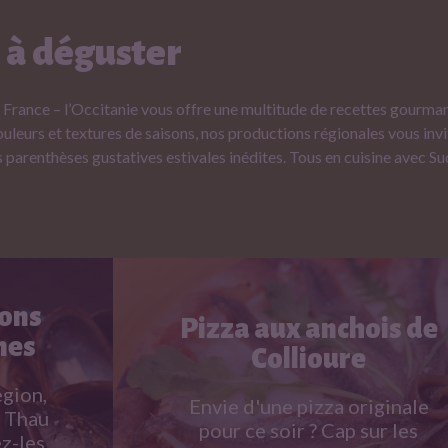
 à déguster
e France – l’Occitanie vous offre une multitude de recettes gourma
uleurs et textures de saisons, nos productions régionales vous invi
s parenthèses gustatives estivales inédites. Tous en cuisine avec S
nons
Pizza aux anchois de
nes
4
Collioure
gion,
2
Envie d'une pizza originale
e Thau
4
pour ce soir ? Cap sur les
ez-les