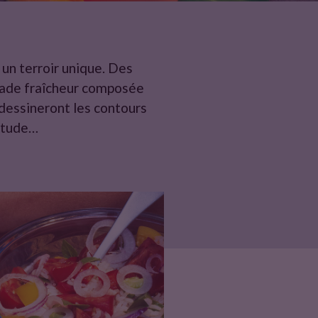
 un terroir unique. Des
alade fraîcheur composée
dessineront les contours
titude…