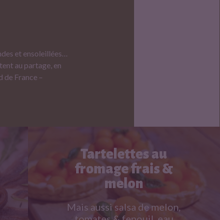
ndes et ensoleillées…
tent au partage, en
ud de France –
Tartelettes au
fromage frais &
melon
2
3
Mais aussi salsa de melon,
tomates & fenouil, eau