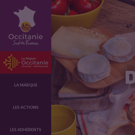
D
e
s
p
D
a
LA MARQUE
y
LES ACTIONS
s
LES ADHÉRENTS