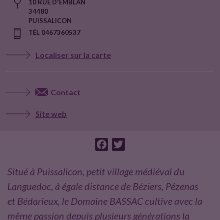
10 RUE D'EMBLAN
34480
t
PUISSALICON
TÉL 0467360537
e
Localiser sur la carte
u
r
Contact
s
Site web
F
T
a
w
c
i
Situé à Puissalicon, petit village médiéval du
e
t
Languedoc, à égale distance de Béziers, Pézenas
b
t
et Bédarieux, le Domaine BASSAC cultive avec la
o
e
même passion depuis plusieurs générations la