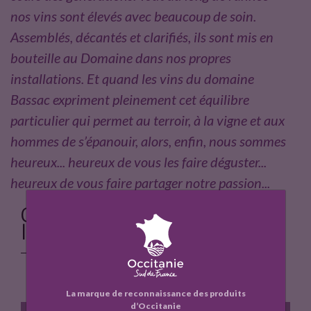
nos vins sont élevés avec beaucoup de soin.
Assemblés, décantés et clarifiés, ils sont mis en
bouteille au Domaine dans nos propres
installations. Et quand les vins du domaine
Bassac expriment pleinement cet équilibre
particulier qui permet au terroir, à la vigne et aux
hommes de s’épanouir, alors, enfin, nous sommes
heureux... heureux de vous les faire déguster...
heureux de vous faire partager notre passion...
Cette entreprise vous propose
les produits suivants :
La marque de reconnaissance des produits
d’Occitanie