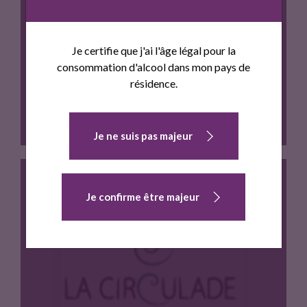
Je certifie que j'ai l'âge légal pour la
consommation d'alcool dans mon pays de
LO BARTAS ROUGE
résidence.
Je ne suis pas majeur
Je confirme être majeur
Robe grenat sur des notes…
LA CIRCULADE SAUVIGNON BLANC