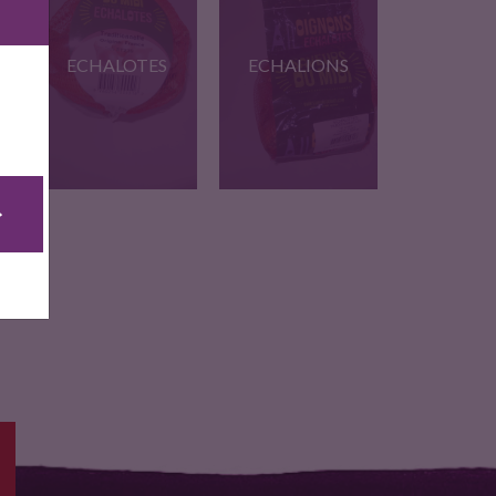
ECHALOTES
ECHALIONS
Echalotes
Echalions
traditionnelles