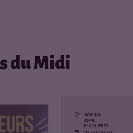
s du Midi
MARIBAL
81440
JONQUIÈRES
TÉL 0687810211