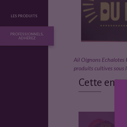
u
LES PRODUITS
c
PROFESSIONNELS,
ADHÉREZ
t
Ail Oignons Echalotes
e
produits cultives sous 
u
Cette entre
r
s