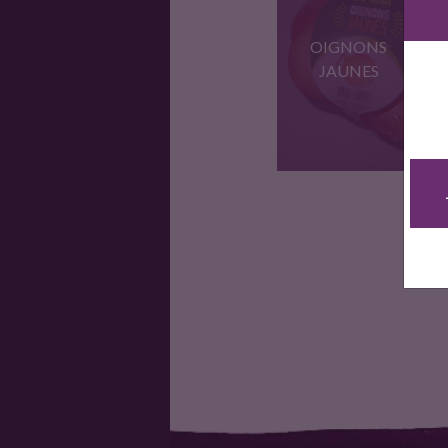
OIGNONS
JAUNES
Oignons jaunes