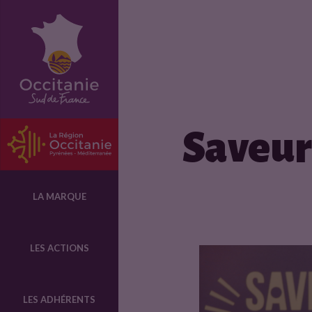
L
e
s
Saveur
p
r
LA MARQUE
o
LES ACTIONS
d
LES ADHÉRENTS