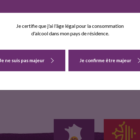
OIGNONS
OIGNONS
OIGNONS
ROUGES
BLANCS
DOUX
Je certifie que j'ai l'âge légal pour la consommation
d'alcool dans mon pays de résidence.
Je ne suis pas majeur
Je confirme être majeur
Oignons rouges
Oignons blancs
Oignons doux