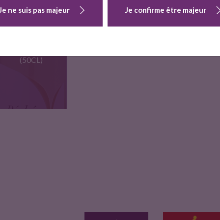
Je ne suis pas majeur
Je confirme être majeur
Un des grands blancs
Vin genereux aux
Vin de fruit a boire…
du…
tanins fins…
LE PECHE 2022
(50CL)
Vin doux blanc rare
70%…