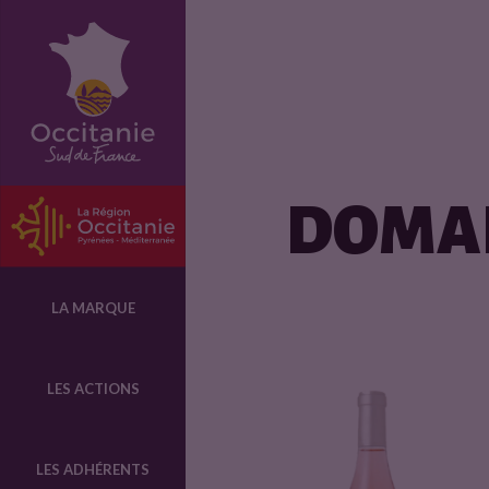
L
e
s
DOMAI
p
r
LA MARQUE
o
LES ACTIONS
d
LES ADHÉRENTS