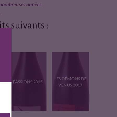
e nombreuses années,
.
ts suivants :
LES DÉMONS DE
PASSIONS 2015
VENUS 2017