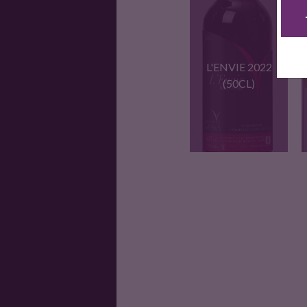
Tout sauf insipide !
Le…
L'ENVIE 2022
(50CL)
Une gourmandise a
apprecier en…