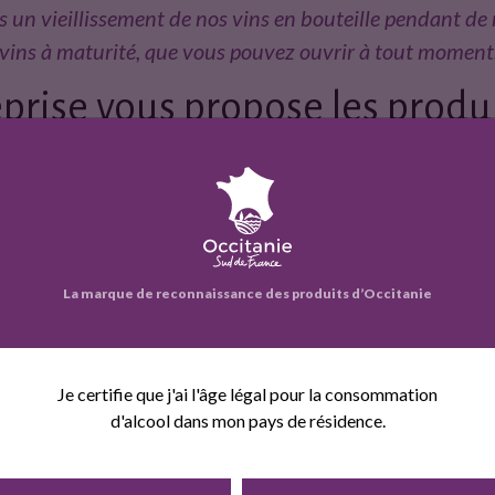
 un vieillissement de nos vins en bouteille pendant d
 vins à maturité, que vous pouvez ouvrir à tout moment
prise vous propose les produi
La marque de reconnaissance des produits d’Occitanie
L'EFFRONTEE
TENTATIONS
ORIGINES 2022
2017
2019
Je certifie que j'ai l'âge légal pour la consommation
d'alcool dans mon pays de résidence.