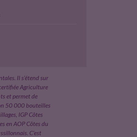
t
o
t
e
o
e
k
r
ales. Il s’étend sur
certifiée Agriculture
nts et permet de
ron 50 000 bouteilles
illages, IGP Côtes
ses en AOP Côtes du
ssillonnais. C’est