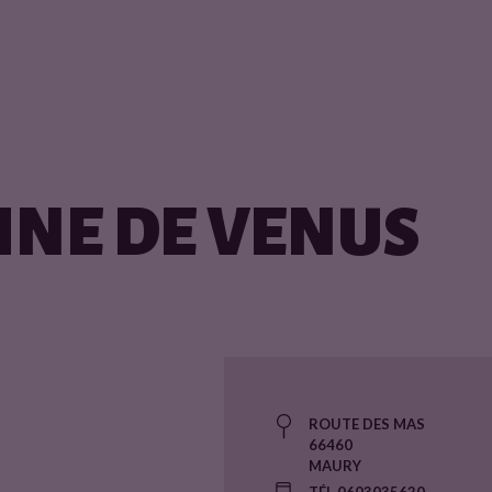
NE DE VENUS
ROUTE DES MAS
66460
MAURY
TÉL 0603035620