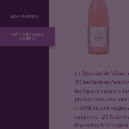
u
LES PRODUITS
c
PROFESSIONNELS,
ADHÉREZ
t
e
Le Domaine de Vénus, c
u
34 hectares et il est co
biologique depuis la fi
r
produire des vins conce
: - 65% de vins rouges,
catalanes - 25 % de vi
s
Roussillon Notre volonté