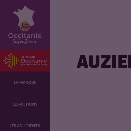
L
e
s
AUZIE
p
r
LA MARQUE
o
LES ACTIONS
d
LES ADHÉRENTS