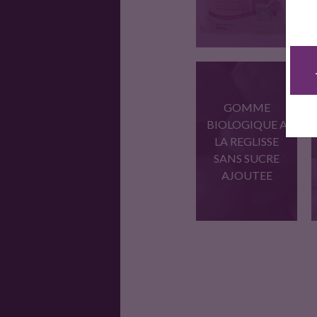
Une boule de gomme,
GOMME
associée…
BIOLOGIQUE A
LA REGLISSE
SANS SUCRE
AJOUTEE
Pastilles BIO à la
gomme…