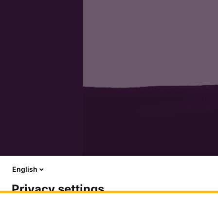
English
Privacy settings
This website protects your privacy by adhering to the European 
you do not consent to and only to the extent not exceeding data 