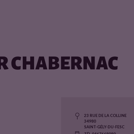
R CHABERNAC
23 RUE DE LA COLLINE
34980
SAINT-GÉLY-DU-FESC
TÉL 0467668080