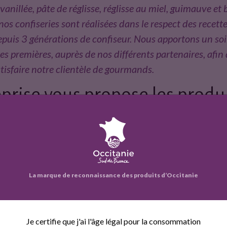
vanillée, pâte de réglisse, réglisse au miel, guimauve et b
confiseries sont réalisées dans le respect des recettes
uis 3 générations de confiseur. Nous apportons un soin
es premières, auprès de nos différents partenaires, afin
atisfaire notre clientèle de gourmands.
prise vous propose les produi
La marque de reconnaissance des produits d’Occitanie
GOMME
REGLISSE AU
GUIMAUVE
BIOLOGIQUE A
MIEL
TUTTI FRUTTI
LA PROPOLIS,
BIOLOGIQUE
BIOLOGIQUE
MIEL ET
Je certifie que j'ai l'âge légal pour la consommation