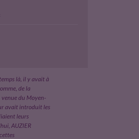
t
o
t
e
o
e
k
r
ps là, il y avait à
 gomme, de la
on venue du Moyen-
r avait introduit les
iaient leurs
d'hui, AUZIER
cettes