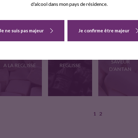
EUCALYPTUS
d'alcool dans mon pays de résidence.
Je ne suis pas majeur
Je confirme être majeur
Ce bonbon né en
Guimauve tendance,
Un bonbon pour passe
1890…
aux arômes naturels…
un…
GUIMAUVE
PATE VANILLEE
SUJETS A LA
SAVEUR
A LA REGLISSE
REGLISSE
D'ANTAN
1
2
Notre spécialité, une
Guimauve de tradition
Les petits sujets à la…
pâte souple…
aux goûts…