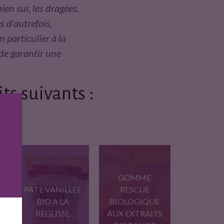
ien sur, les dragées.
 d'autrefois,
 particulier à la
 de garantir une
ts suivants :
GOMME
PATE VANILLEE
RESCUE
BIO A LA
BIOLOGIQUE
REGLISSE
AUX EXTRAITS