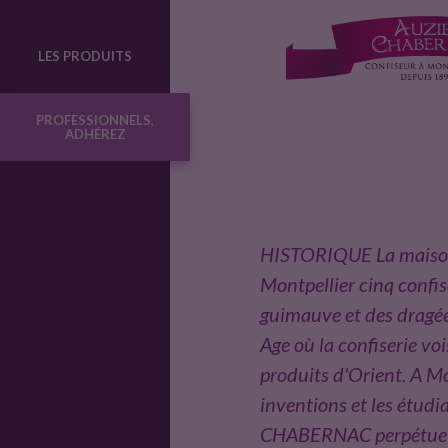
u
LES PRODUITS
c
PROFESSIONNELS,
ADHÉREZ
t
e
HISTORIQUE La maison A
u
Montpellier cinq confis
guimauve et des dragée
r
Age où la confiserie vo
produits d'Orient. A Mo
inventions et les étudi
s
CHABERNAC perpétue la 