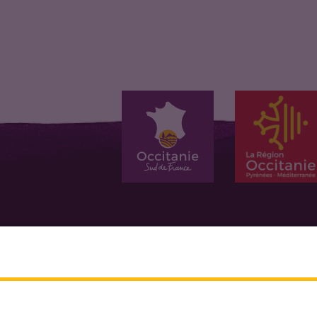
Union General Data Protection Regulation (GDPR). We will not use yo
which is necessary in relation to a specific purpose(s) of processing