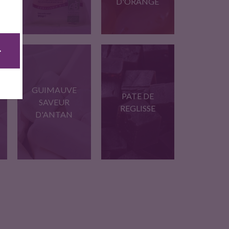
D'ORANGE
r
Notre spécialité, une
Combinaison originale
pâte souple…
de cinq fleurs…
GUIMAUVE
PATE DE
SAVEUR
REGLISSE
D'ANTAN
,
Guimauve de tradition,
La véritable réglisse
aux goûts…
coupée de…