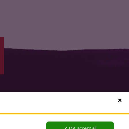
ur data for any purpose that
Agree to all
. You can grant your
OK, accept all