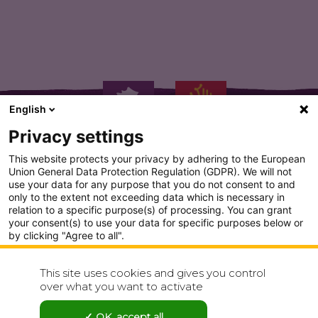
English
Privacy settings
This website protects your privacy by adhering to the European
Union General Data Protection Regulation (GDPR). We will not
use your data for any purpose that you do not consent to and
only to the extent not exceeding data which is necessary in
PLAN DU SITE
relation to a specific purpose(s) of processing. You can grant
your consent(s) to use your data for specific purposes below or
CONDITION GENERALE D'UTILISATION
by clicking "Agree to all".
Analytics
POLITIQUE DE CONFIDENTIALITÉ
This site uses cookies and gives you control
Show detailed settings
over what you want to activate
CONTACT
Visit our Privacy Policy page for more
OK, accept all