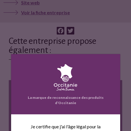
Site web
Voir la fiche entreprise
F
T
a
w
Cette entreprise propose
c
i
également :
e
t
b
t
o
e
o
r
k
La marque de reconnaissance des produits
d’Occitanie
SAINT-CHRISTOPHE ROSE
Je certifie que j'ai l'âge légal pour la