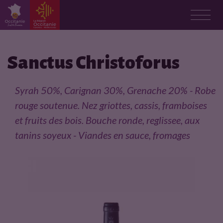
F
i
Sanctus Christoforus
c
Syrah 50%, Carignan 30%, Grenache 20% - Robe
h
rouge soutenue. Nez griottes, cassis, framboises
et fruits des bois. Bouche ronde, reglissee, aux
e
tanins soyeux - Viandes en sauce, fromages
p
r
o
d