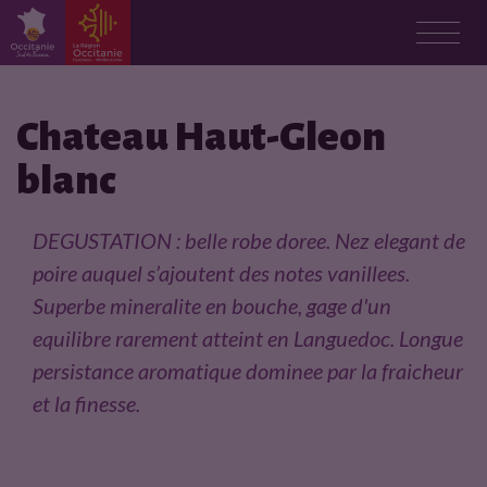
F
i
Chateau Haut-Gleon
blanc
c
h
DEGUSTATION : belle robe doree. Nez elegant de
poire auquel s’ajoutent des notes vanillees.
e
Superbe mineralite en bouche, gage d'un
p
equilibre rarement atteint en Languedoc. Longue
persistance aromatique dominee par la fraicheur
r
et la finesse.
o
d