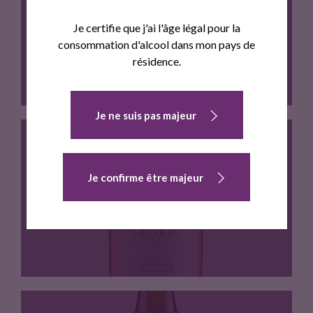
CHATEAU HAUT-GLEON ROUGE
Je certifie que j'ai l'âge légal pour la
consommation d'alcool dans mon pays de
résidence.
Je ne suis pas majeur
DEGUSTATION : belle robe rubis…
Je confirme être majeur
CHATEAU HAUT-GLEON ROSE