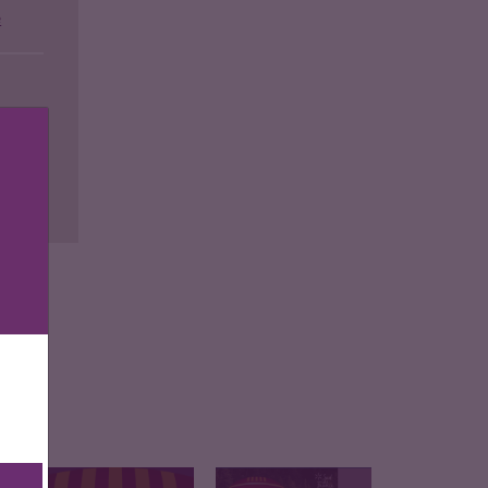
e
ise