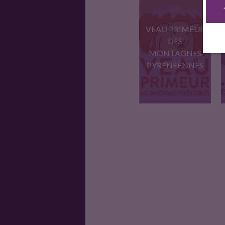
VEAU PRIMEUR
DES
MONTAGNES
PYRENEENNES
Veau local issu de
l'élevage…