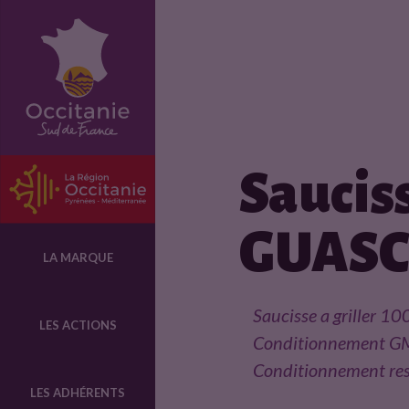
F
i
c
Saucis
h
GUAS
e
LA MARQUE
p
Saucisse a griller 10
LES ACTIONS
Conditionnement GMS
r
Conditionnement rest
LES ADHÉRENTS