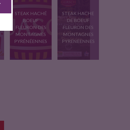
STEAK HACHÉ
STEAK HACHE
BOEUF
DE BOEUF
FLEURON DES
FLEURON DES
MONTAGNES
MONTAGNES
PYRÉNÉENNES
PYRENEENNES
steak haché frais de
Steak Hache frais
boeuf…
maison, 100…