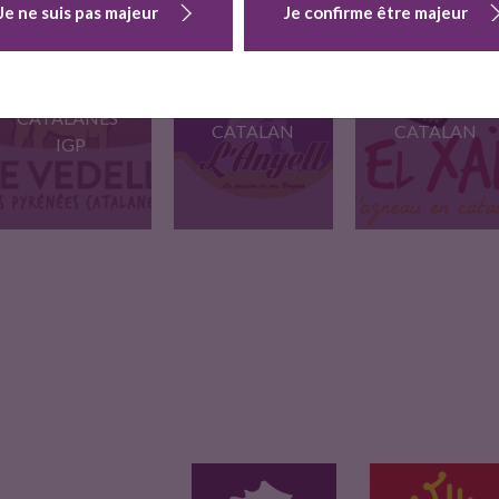
Je ne suis pas majeur
Je confirme être majeur
VEAU "VEDELL
L'ANYELL
EL XAI
DES PYRÉNÉES
L'AGNEAU EN
L'AGNEAU EN
CATALANES"
CATALAN
CATALAN
IGP
veau IGP des
l'Anyell, l'agneau en
Agneau fruit de la
montagnes
catalan, est…
volonte…
pyrénéennes