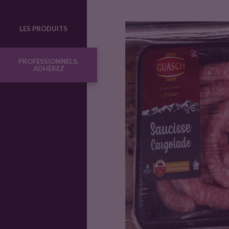
o
LES PRODUITS
d
PROFESSIONNELS,
ADHÉREZ
u
i
t