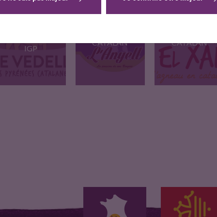
VEAU "VEDELL
L'ANYELL
EL XAI
DES PYRÉNÉES
L'AGNEAU EN
L'AGNEAU EN
CATALANES"
CATALAN
CATALAN
IGP
veau IGP des
l'Anyell, l'agneau en
Agneau fruit de la
montagnes
catalan, est…
volonte…
pyrénéennes