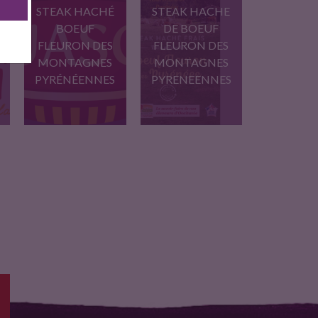
STEAK HACHÉ
STEAK HACHE
BOEUF
DE BOEUF
FLEURON DES
FLEURON DES
MONTAGNES
MONTAGNES
PYRÉNÉENNES
PYRENEENNES
steak haché frais de
Steak Hache frais
boeuf…
maison, 100…