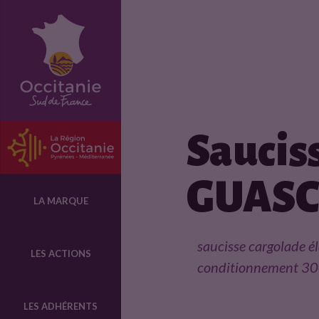
F
i
c
Saucis
h
GUAS
e
LA MARQUE
p
saucisse cargolade é
LES ACTIONS
conditionnement 300
r
LES ADHÉRENTS