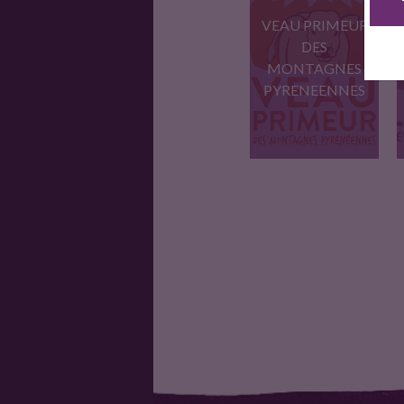
VEAU PRIMEUR
DES
MONTAGNES
PYRENEENNES
Veau local issu de
l'élevage…