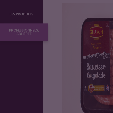
o
LES PRODUITS
d
PROFESSIONNELS,
ADHÉREZ
u
i
t