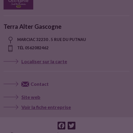
Terra Alter Gascogne
MARCIAC 32230 . 5 RUE DU PUTNAU
TÉL 0562082462
Localiser sur la carte
Contact
Site web
Voir la fiche entreprise
F
T