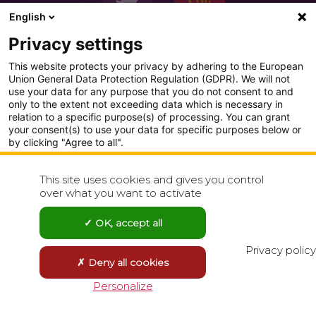
English
Privacy settings
This website protects your privacy by adhering to the European
Union General Data Protection Regulation (GDPR). We will not
use your data for any purpose that you do not consent to and
only to the extent not exceeding data which is necessary in
PLAN DU SITE
relation to a specific purpose(s) of processing. You can grant
your consent(s) to use your data for specific purposes below or
CONDITION GENERALE D'UTILISATION
by clicking "Agree to all".
Analytics
POLITIQUE DE CONFIDENTIALITÉ
This site uses cookies and gives you control
Show detailed settings
over what you want to activate
CONTACT
Visit our Privacy Policy page for more
OK, accept all
Agree to all
Reject all
Privacy policy
Deny all cookies
Save choices
Personalize
Powered by