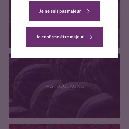
Filet de 4/5 pieces
Je ne suis pas majeur
MELON AU KG
Je confirme être majeur
Prix au kg
PASTEQUE AU KG