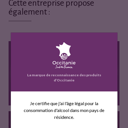
a
w
Cette entreprise propose
c
i
également :
e
t
b
t
o
e
o
r
k
TOMATE BIO
La marque de reconnaissance des produits
d’Occitanie
Je certifie que j'ai l'âge légal pour la
consommation d'alcool dans mon pays de
résidence.