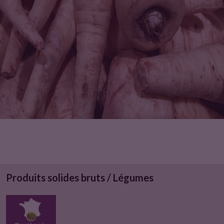
u
i
t
Produits solides bruts / Légumes