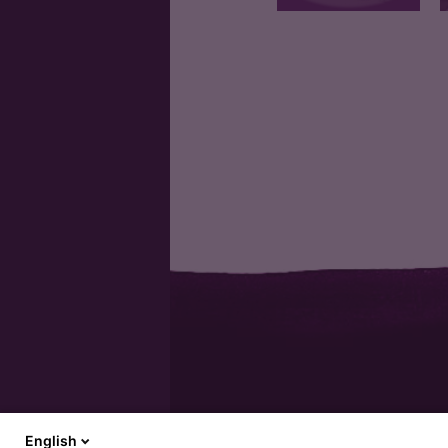
Filet de 4/5 pieces
English