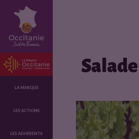
F
i
c
Salade 
h
e
LA MARQUE
p
LES ACTIONS
r
LES ADHÉRENTS