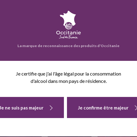
eprise propose également :
La marque de reconnaissance des produits d’Occitanie
Je certifie que j'ai l'âge légal pour la consommation
d'alcool dans mon pays de résidence.
PASTEQUE AU
TOMATE
MELON AU KG
Je ne suis pas majeur
Je confirme être majeur
KG
RONDE AU KG