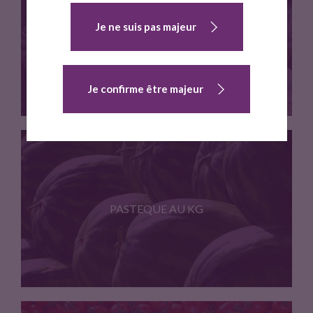
Filet de 4/5 pieces
Je ne suis pas majeur
MELON AU KG
Je confirme être majeur
Prix au kg
PASTEQUE AU KG