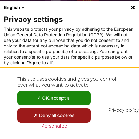
English
Privacy settings
This website protects your privacy by adhering to the European
Union General Data Protection Regulation (GDPR). We will not
use your data for any purpose that you do not consent to and
only to the extent not exceeding data which is necessary in
PLAN DU SITE
relation to a specific purpose(s) of processing. You can grant
your consent(s) to use your data for specific purposes below or
CONDITION GENERALE D'UTILISATION
by clicking "Agree to all".
Analytics
POLITIQUE DE CONFIDENTIALITÉ
This site uses cookies and gives you control
Show detailed settings
over what you want to activate
CONTACT
Visit our Privacy Policy page for more
OK, accept all
Agree to all
Reject all
Privacy policy
Deny all cookies
Save choices
Personalize
Powered by