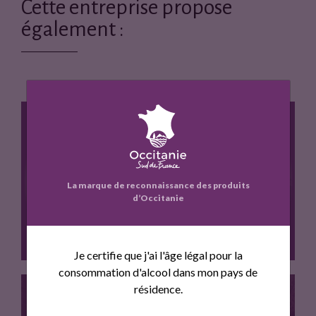
a
w
Cette entreprise propose
c
i
également :
e
t
b
t
o
e
o
r
k
TOMATE BIO
La marque de reconnaissance des produits
d’Occitanie
Je certifie que j'ai l'âge légal pour la
consommation d'alcool dans mon pays de
résidence.