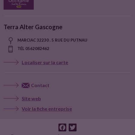
Terra Alter Gascogne
MARCIAC 32230 . 5 RUE DU PUTNAU
TÉL 0562082462
Localiser sur la carte
Contact
Site web
Voir la fiche entreprise
F
T