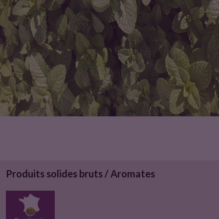
u
i
t
Produits solides bruts / Aromates