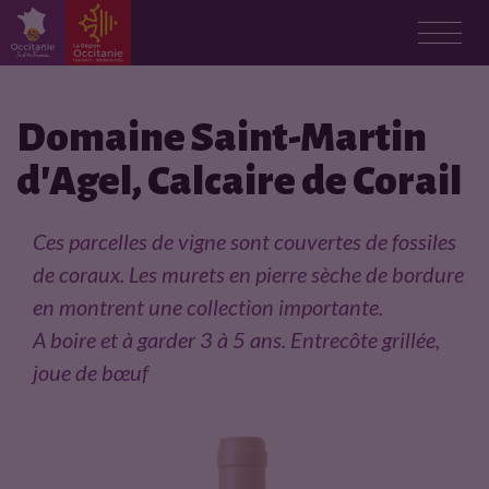
F
i
Domaine Saint-Martin
d'Agel, Calcaire de Corail
c
h
Ces parcelles de vigne sont couvertes de fossiles
de coraux. Les murets en pierre sèche de bordure
e
en montrent une collection importante.
p
A boire et à garder 3 à 5 ans. Entrecôte grillée,
joue de bœuf
r
o
d