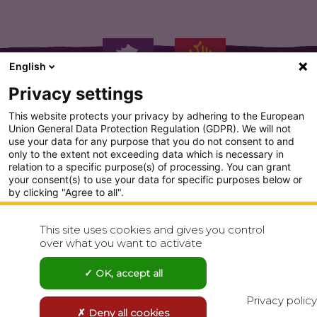
English
Privacy settings
This website protects your privacy by adhering to the European
Union General Data Protection Regulation (GDPR). We will not
use your data for any purpose that you do not consent to and
only to the extent not exceeding data which is necessary in
PLAN DU SITE
relation to a specific purpose(s) of processing. You can grant
your consent(s) to use your data for specific purposes below or
CONDITION GENERALE D'UTILISATION
by clicking "Agree to all".
Analytics
POLITIQUE DE CONFIDENTIALITÉ
This site uses cookies and gives you control
Show detailed settings
over what you want to activate
CONTACT
Visit our Privacy Policy page for more
OK, accept all
Agree to all
Reject all
Privacy policy
Deny all cookies