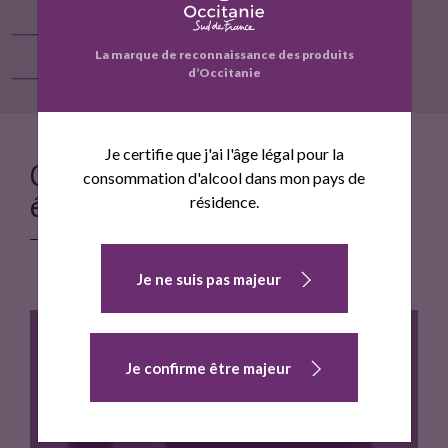
Contact
La marque de reconnaissance des produits
d’Occitanie
Voir la fiche entreprise
F
T
Je certifie que j'ai l'âge légal pour la
a
w
Cette entreprise propose
consommation d'alcool dans mon pays de
c
i
également :
résidence.
e
t
b
t
o
e
Je ne suis pas majeur
o
r
k
Je confirme être majeur
DOMAINE SAINT-MARTIN D'AGEL, LE PÈLERIN,
2017