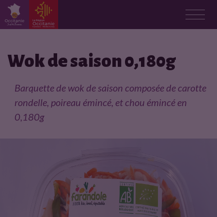
F
i
Wok de saison 0,180g
c
Barquette de wok de saison composée de carotte
h
rondelle, poireau émincé, et chou émincé en
0,180g
e
p
r
o
d