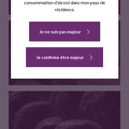
consommation d'alcool dans mon pays de
résidence.
Je ne suis pas majeur
Filet de 4/5 pieces
MELON AU KG
Je confirme être majeur
Prix au kg
PASTEQUE AU KG