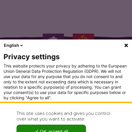
English
Privacy settings
This website protects your privacy by adhering to the European
Union General Data Protection Regulation (GDPR). We will not
use your data for any purpose that you do not consent to and
only to the extent not exceeding data which is necessary in
PLAN DU SITE
relation to a specific purpose(s) of processing. You can grant
your consent(s) to use your data for specific purposes below or
CONDITION GENERALE D'UTILISATION
by clicking "Agree to all".
Analytics
POLITIQUE DE CONFIDENTIALITÉ
This site uses cookies and gives you control
Show detailed settings
over what you want to activate
CONTACT
Visit our Privacy Policy page for more
OK, accept all