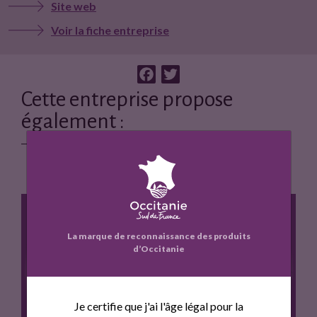
Site web
Voir la fiche entreprise
F
T
a
w
Cette entreprise propose
c
i
également :
e
t
b
t
o
e
o
r
k
La marque de reconnaissance des produits
d’Occitanie
TOMATE BIO
Je certifie que j'ai l'âge légal pour la