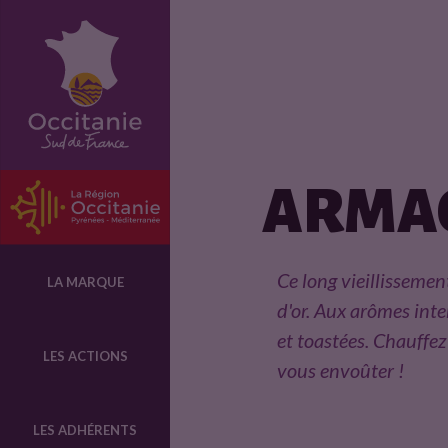
F
i
c
ARMAG
h
e
Ce long vieillissemen
LA MARQUE
d'or. Aux arômes inte
p
et toastées. Chauffez
LES ACTIONS
vous envoûter !
r
LES ADHÉRENTS