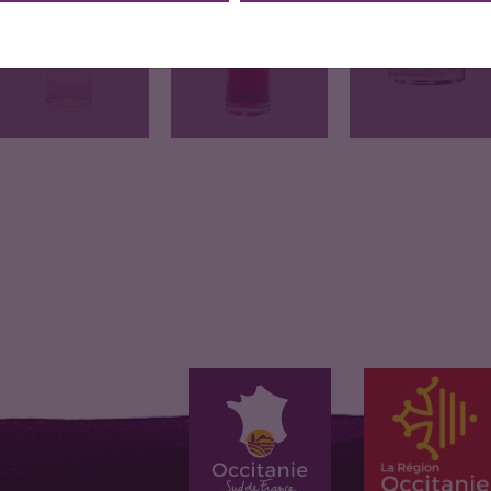
BLANCHE
GASCOGNE
GASCOGNE
D'ARMAGNAC
BLANC
ROSE
La Blanche
Chez nous, en
Chez nous, en
d'Armagnac vous
Gascogne, "Floc"…
Gascogne, "Floc"…
offre…