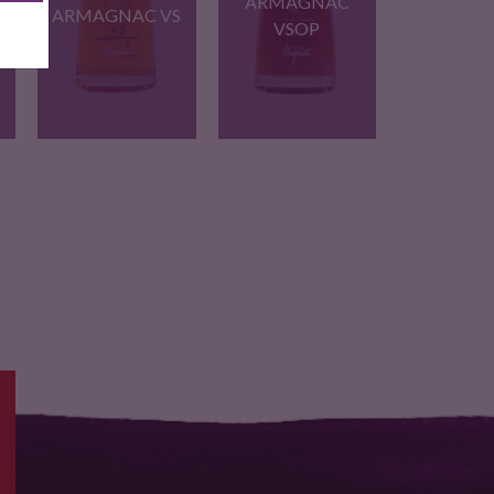
ARMAGNAC
ARMAGNAC VS
VSOP
Le Very Special est
Le VSOP est d'une
l'Armagnac…
belle…