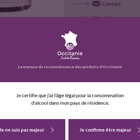
Contact
Site web
Voir la fiche entrepr
La marque de reconnaissance des produits d’Occitanie
eprise propose également :
Je certifie que j'ai l'âge légal pour la consommation
d'alcool dans mon pays de résidence.
Je ne suis pas majeur
Je confirme être majeur
FLOC DE
FLOC DE