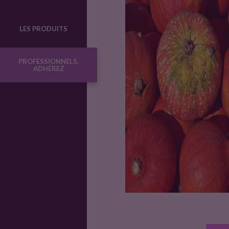
o
LES PRODUITS
d
PROFESSIONNELS,
ADHÉREZ
u
i
t