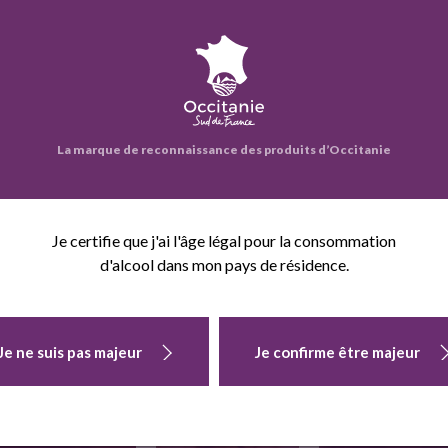
eprise propose également :
La marque de reconnaissance des produits d’Occitanie
Je certifie que j'ai l'âge légal pour la consommation
d'alcool dans mon pays de résidence.
POMME BIO
CALIBRE
POIRES BIO
KIWI BIO
Je ne suis pas majeur
Je confirme être majeur
MOYEN