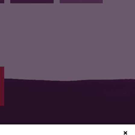
Melange de carotte et
n
Carotte rapee nature
de…