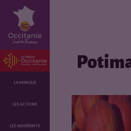
F
i
c
Potima
h
e
LA MARQUE
p
LES ACTIONS
r
LES ADHÉRENTS