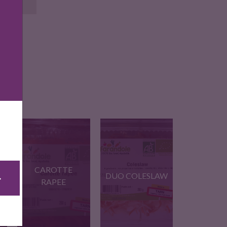
CAROTTE
DUO COLESLAW
RAPEE