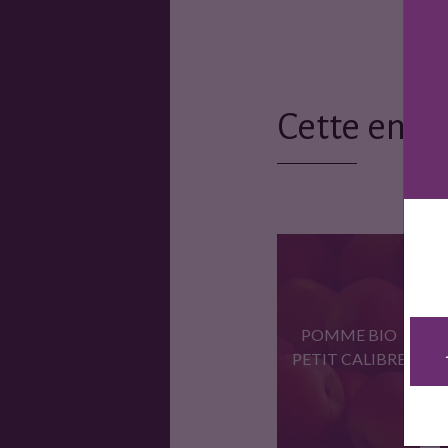
Cette entr
POMME BIO
PETIT CALIBRE