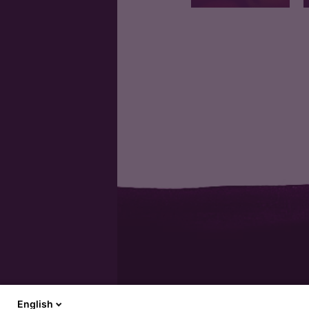
Pomme bio petit
calibre
English