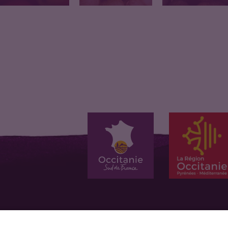
Pomme bio, Tarn,
Poires bio Tarn
Kiwi bio - Origine Tar
calibre moyen