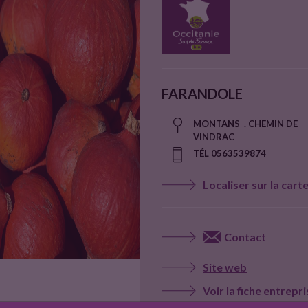
FARANDOLE
MONTANS . CHEMIN DE
VINDRAC
TÉL 0563539874
Localiser sur la cart
Contact
Site web
Voir la fiche entrepr