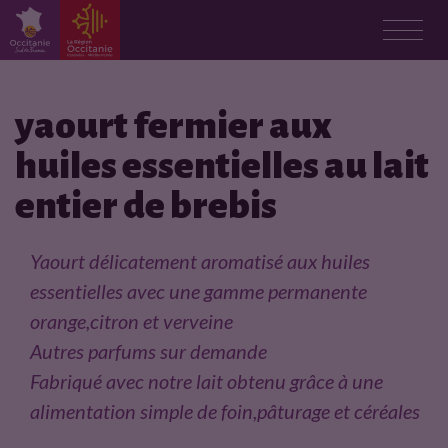
F
i
yaourt fermier aux
huiles essentielles au lait
c
entier de brebis
h
e
Yaourt délicatement aromatisé aux huiles
essentielles avec une gamme permanente
p
orange,citron et verveine
r
Autres parfums sur demande
Fabriqué avec notre lait obtenu grâce à une
o
alimentation simple de foin,pâturage et céréales
d