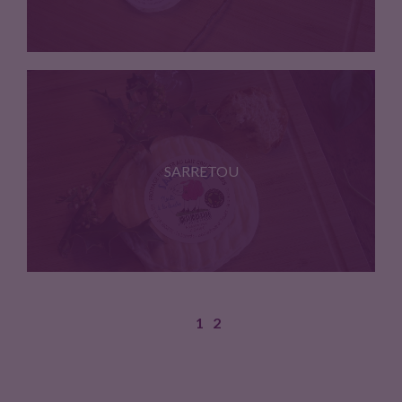
Petit fromage de 60gr env.…
SARRETOU
1
2
Fromage lactique de caractère,il saura…