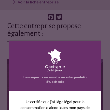
Voir la fiche entreprise
F
T
a
w
Cette entreprise propose
c
i
également :
e
t
b
t
o
e
o
r
k
La marque de reconnaissance des produits
d’Occitanie
PÉRAIL
Je certifie que j'ai l'âge légal pour la
consommation d'alcool dans mon pays de