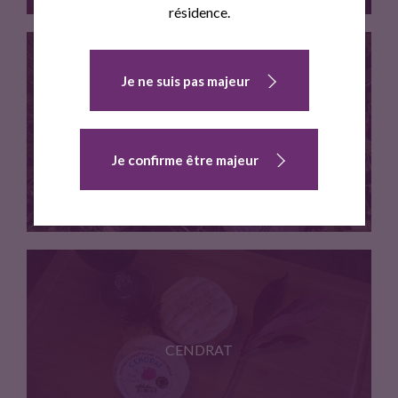
résidence.
Je ne suis pas majeur
Fromage lactique au lait cru…
TOME DE LA SARRETTE
Je confirme être majeur
Cette tome au lait cru…
CENDRAT