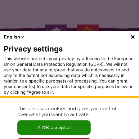
English
Privacy settings
This website protects your privacy by adhering to the European
Union General Data Protection Regulation (GDPR). We will not
use your data for any purpose that you do not consent to and
only to the extent not exceeding data which is necessary in
PLAN DU SITE
relation to a specific purpose(s) of processing. You can grant
your consent(s) to use your data for specific purposes below or
CONDITION GENERALE D'UTILISATION
by clicking "Agree to all".
Analytics
POLITIQUE DE CONFIDENTIALITÉ
This site uses cookies and gives you control
Show detailed settings
over what you want to activate
CONTACT
Visit our Privacy Policy page for more
OK, accept all
Agree to all
Reject all