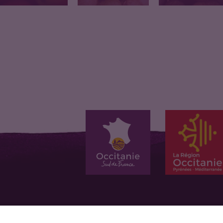
Pomme bio, Tarn,
Poires bio Tarn
Kiwi bio - Origine Tar
calibre moyen