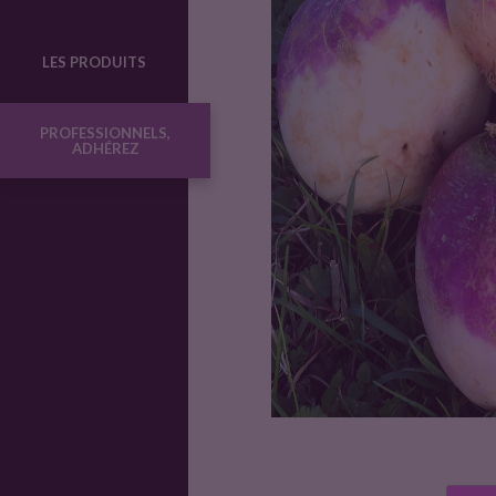
o
LES PRODUITS
d
PROFESSIONNELS,
ADHÉREZ
u
i
t