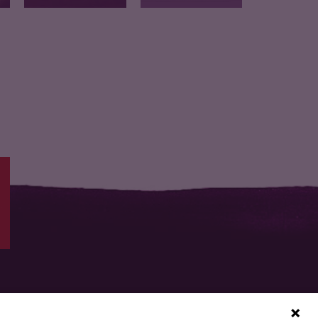
Melange de carotte et
n
Carotte rapee nature
de…