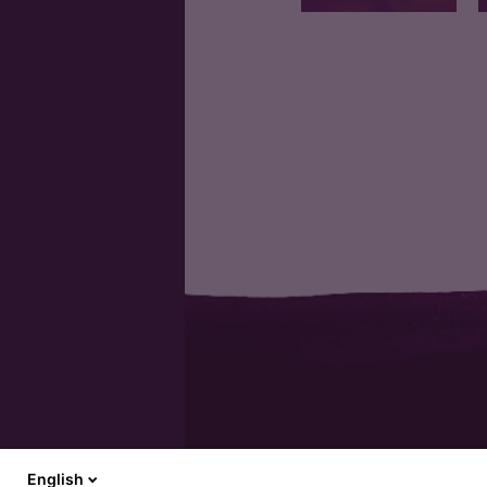
Pomme bio petit
calibre
English