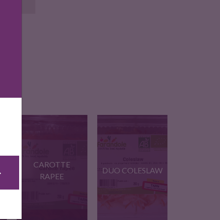
CAROTTE
DUO COLESLAW
RAPEE