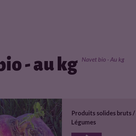
io - au kg
Navet bio - Au kg
Produits solides bruts /
Légumes