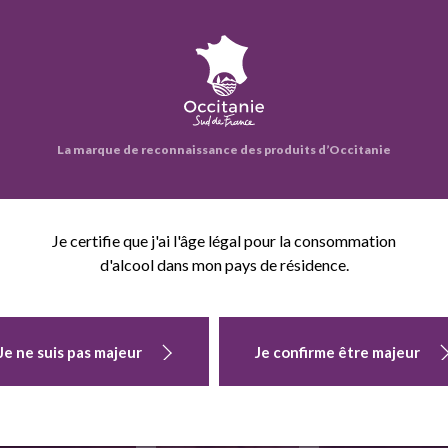
eprise propose également :
La marque de reconnaissance des produits d’Occitanie
Je certifie que j'ai l'âge légal pour la consommation
d'alcool dans mon pays de résidence.
POMME BIO
CALIBRE
POIRES BIO
KIWI BIO
Je ne suis pas majeur
Je confirme être majeur
MOYEN