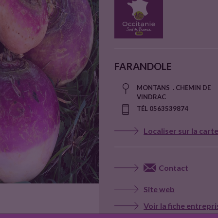
FARANDOLE
MONTANS . CHEMIN DE
VINDRAC
TÉL 0563539874
Localiser sur la cart
Contact
Site web
Voir la fiche entrepr