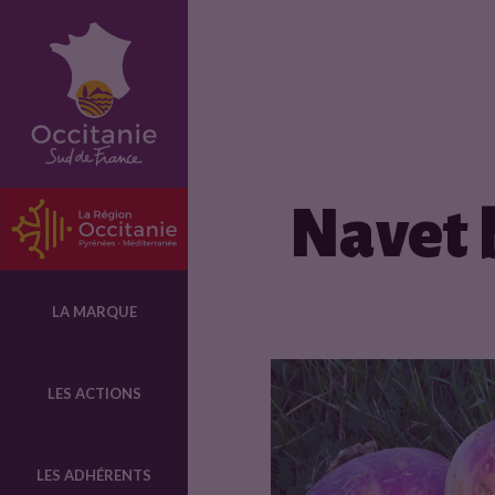
F
i
c
Navet b
h
e
LA MARQUE
p
LES ACTIONS
r
LES ADHÉRENTS