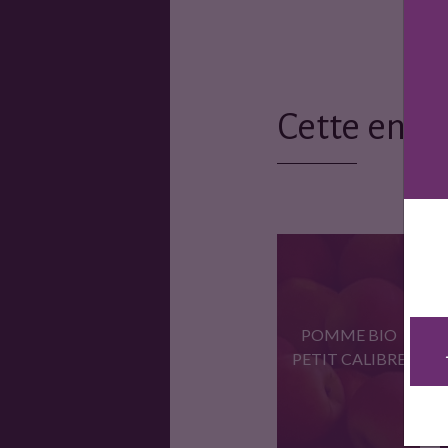
Cette entr
POMME BIO
PETIT CALIBRE