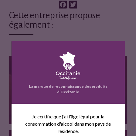
F
T
a
w
Cette entreprise propose
c
i
également :
e
t
b
t
o
e
o
r
k
La marque de reconnaissance des produits
POMME BIO PETIT CALIBRE
d’Occitanie
Je certifie que j'ai l'âge légal pour la
consommation d'alcool dans mon pays de
résidence.