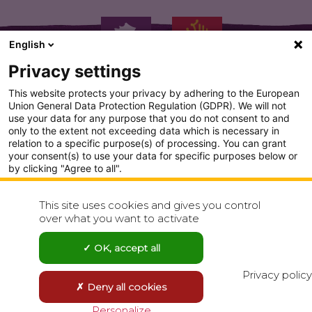
English
Privacy settings
This website protects your privacy by adhering to the European
Union General Data Protection Regulation (GDPR). We will not
use your data for any purpose that you do not consent to and
only to the extent not exceeding data which is necessary in
PLAN DU SITE
relation to a specific purpose(s) of processing. You can grant
your consent(s) to use your data for specific purposes below or
CONDITION GENERALE D'UTILISATION
by clicking "Agree to all".
Analytics
POLITIQUE DE CONFIDENTIALITÉ
This site uses cookies and gives you control
Show detailed settings
over what you want to activate
CONTACT
Visit our Privacy Policy page for more
OK, accept all
Agree to all
Reject all
Privacy policy
Deny all cookies
Save choices
Personalize