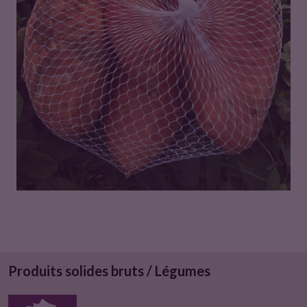
u
i
t
Produits solides bruts / Légumes