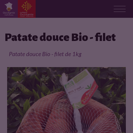
F
i
Patate douce Bio - filet
c
Patate douce Bio - filet de 1kg
h
e
p
r
o
d