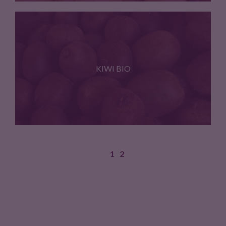
Poires bio Tarn
KIWI BIO
1
2
Kiwi bio - Origine Tarn