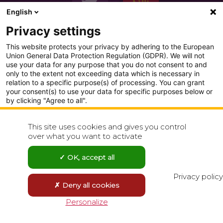
English
Privacy settings
This website protects your privacy by adhering to the European
Union General Data Protection Regulation (GDPR). We will not
use your data for any purpose that you do not consent to and
only to the extent not exceeding data which is necessary in
PLAN DU SITE
relation to a specific purpose(s) of processing. You can grant
your consent(s) to use your data for specific purposes below or
CONDITION GENERALE D'UTILISATION
by clicking "Agree to all".
Analytics
POLITIQUE DE CONFIDENTIALITÉ
This site uses cookies and gives you control
Show detailed settings
over what you want to activate
CONTACT
Visit our Privacy Policy page for more
OK, accept all
Agree to all
Reject all
Privacy policy
Deny all cookies
Save choices
Personalize
Powered by