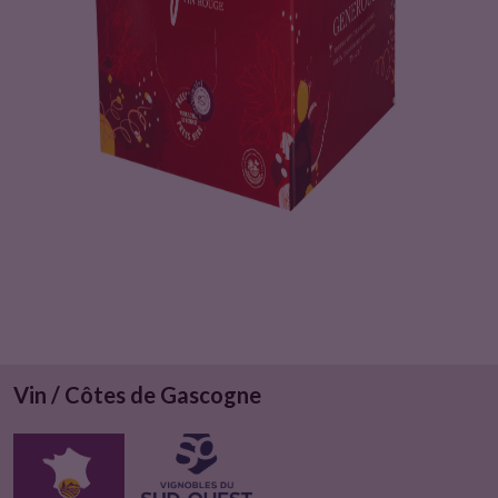
u
i
t
Vin / Côtes de Gascogne