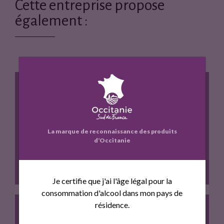
a
w
Cette entreprise propose
c
i
également :
e
t
b
t
o
e
o
r
k
JUS DE RAISIN
La marque de reconnaissance des produits
d’Occitanie
Je certifie que j'ai l'âge légal pour la
consommation d'alcool dans mon pays de
résidence.