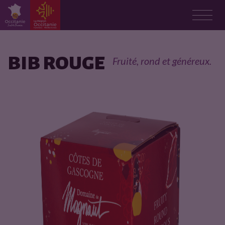
F
i
BIB ROUGE
Fruité, rond et généreux.
c
h
e
p
r
o
d