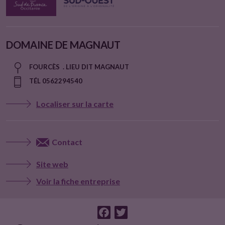
DOMAINE DE MAGNAUT
FOURCÈS . LIEU DIT MAGNAUT
TÉL 0562294540
Localiser sur la carte
Contact
Site web
Voir la fiche entreprise
F
T