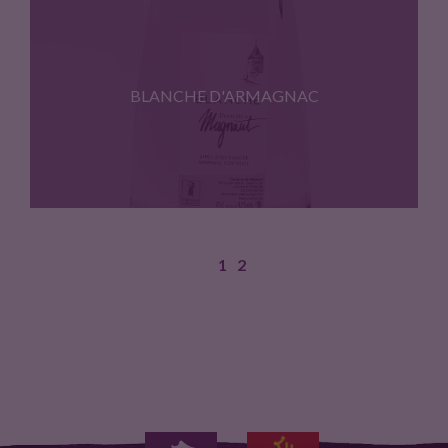
Chez nous, en Gascogne, "Floc"…
BLANCHE D'ARMAGNAC
1
2
La Blanche d'Armagnac vous offre…