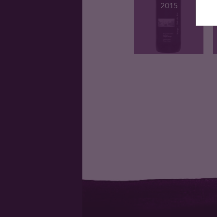
2015
Vin rouge 40% Syrah,
30%…