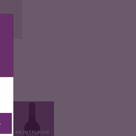
ise
MONTPLAISIR
4