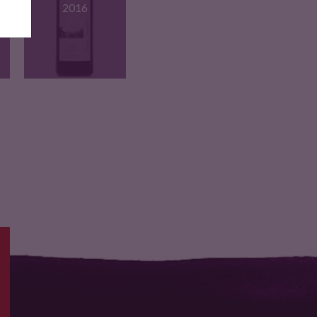
2016
Vin rouge, 40%
Carignan, 10%…