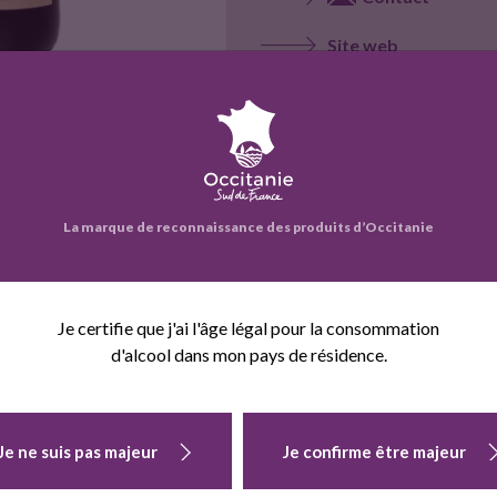
Site web
Voir la fiche entrepr
La marque de reconnaissance des produits d’Occitanie
eprise propose également :
Je certifie que j'ai l'âge légal pour la consommation
d'alcool dans mon pays de résidence.
Je ne suis pas majeur
Je confirme être majeur
FONT DE
POINT DU
SAINT CYR 201