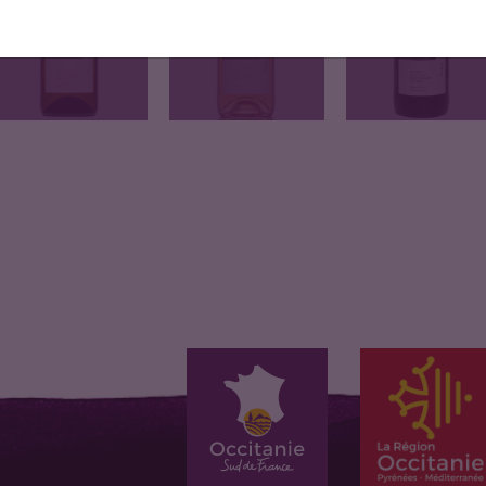
MARINAS 2016
JOUR 2017
Vin blanc, 50%
Rose, 50% Syrah, 50%
Vin rouge, 100%
Grenache Blanc,…
Grenache…
Grenache Noir,…