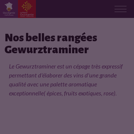
F
i
Nos belles rangées
Gewurztraminer
c
h
Le Gewurztraminer est un cépage très expressif
permettant d'élaborer des vins d'une grande
e
qualité avec une palette aromatique
p
exceptionnelle( épices, fruits exotiques, rose).
r
o
d