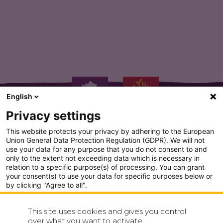
Du haut de ses 442…
English
Privacy settings
This website protects your privacy by adhering to the European
Union General Data Protection Regulation (GDPR). We will not
use your data for any purpose that you do not consent to and
only to the extent not exceeding data which is necessary in
PLAN DU SITE
relation to a specific purpose(s) of processing. You can grant
your consent(s) to use your data for specific purposes below or
CONDITION GENERALE D'UTILISATION
by clicking "Agree to all".
Analytics
POLITIQUE DE CONFIDENTIALITÉ
This site uses cookies and gives you control
Show detailed settings
over what you want to activate