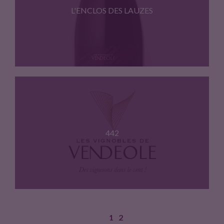
L'ENCLOS DES LAUZES
Cepages : Syrah, grenache. Belle…
442
1
2