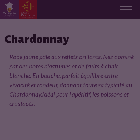
F
i
Chardonnay
c
Robe jaune pâle aux reflets brillants. Nez dominé
h
par des notes d'agrumes et de fruits à chair
blanche. En bouche, parfait équilibre entre
e
vivacité et rondeur, donnant toute sa typicité au
p
Chardonnay.Idéal pour l'apéritif, les poissons et
crustacés.
r
o
d