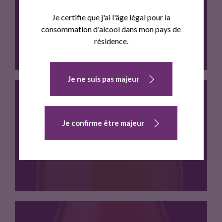
ELECCIO ROUGE
Je certifie que j'ai l'âge légal pour la
consommation d'alcool dans mon pays de
résidence.
Je ne suis pas majeur
CEPAGES: Syrah – Grenache Noir…
Je confirme être majeur
ELECCIO BLANC