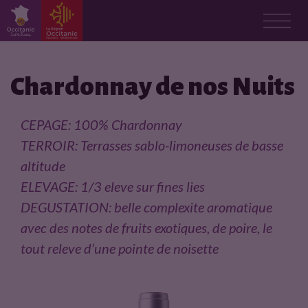
F
i
Chardonnay de nos Nuits
c
CEPAGE: 100% Chardonnay
h
TERROIR: Terrasses sablo-limoneuses de basse
altitude
e
ELEVAGE: 1/3 eleve sur fines lies
p
DEGUSTATION: belle complexite aromatique
avec des notes de fruits exotiques, de poire, le
r
tout releve d’une pointe de noisette
o
d