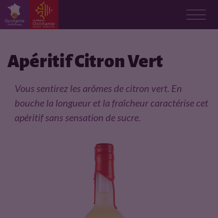
F
i
Apéritif Citron Vert
c
Vous sentirez les arômes de citron vert. En
h
bouche la longueur et la fraîcheur caractérise cet
apéritif sans sensation de sucre.
e
p
r
o
d