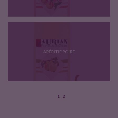
La pêche de vie se…
APÉRITIF POIRE
1
2
Parfum au nez très caractéristique…