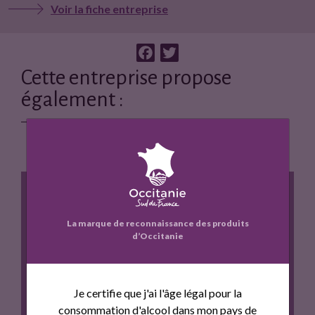
Voir la fiche entreprise
F
T
a
w
Cette entreprise propose
c
i
également :
e
t
b
t
o
e
o
r
k
La marque de reconnaissance des produits
d’Occitanie
VIN AROMATISÉ AU MIEL
Je certifie que j'ai l'âge légal pour la
consommation d'alcool dans mon pays de