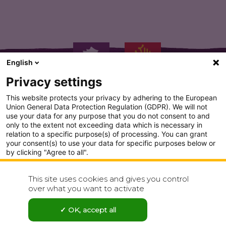
English
Privacy settings
This website protects your privacy by adhering to the European
Union General Data Protection Regulation (GDPR). We will not
use your data for any purpose that you do not consent to and
only to the extent not exceeding data which is necessary in
PLAN DU SITE
relation to a specific purpose(s) of processing. You can grant
your consent(s) to use your data for specific purposes below or
CONDITION GENERALE D'UTILISATION
by clicking "Agree to all".
Analytics
POLITIQUE DE CONFIDENTIALITÉ
This site uses cookies and gives you control
Show detailed settings
over what you want to activate
CONTACT
Visit our Privacy Policy page for more
OK, accept all