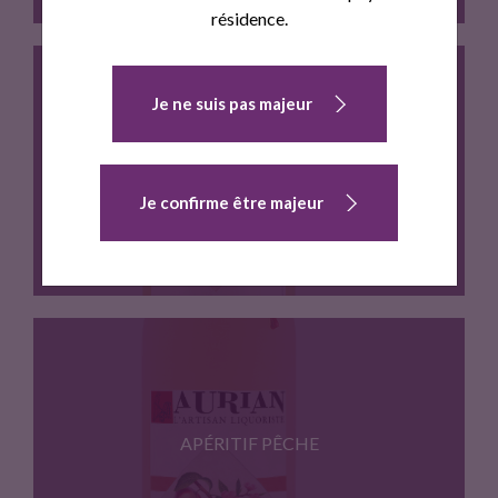
résidence.
Je ne suis pas majeur
Des notes de miel et…
APÉRITIF FIGUE
Je confirme être majeur
Délicat parfum de notes florales,…
APÉRITIF PÊCHE