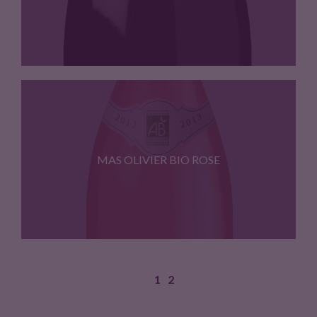
Vin issu de Carignan, Grenache,…
MAS OLIVIER BIO ROSE
1
2
Assemblage de Cinsault et de…