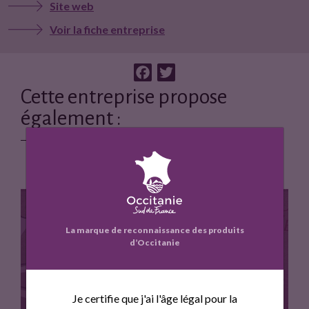
Site web
Voir la fiche entreprise
F
T
a
w
Cette entreprise propose
c
i
également :
e
t
b
t
o
e
o
r
k
La marque de reconnaissance des produits
d’Occitanie
BOUQUET D ETE ROSE BIB
Je certifie que j'ai l'âge légal pour la