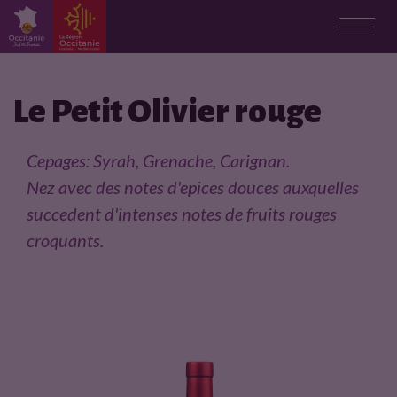
F
i
Le Petit Olivier rouge
c
Cepages: Syrah, Grenache, Carignan.
h
Nez avec des notes d'epices douces auxquelles
succedent d'intenses notes de fruits rouges
e
croquants.
p
r
o
d