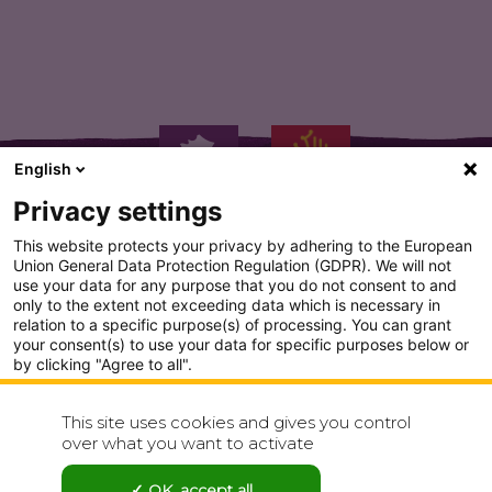
English
Privacy settings
This website protects your privacy by adhering to the European
Union General Data Protection Regulation (GDPR). We will not
use your data for any purpose that you do not consent to and
only to the extent not exceeding data which is necessary in
PLAN DU SITE
relation to a specific purpose(s) of processing. You can grant
your consent(s) to use your data for specific purposes below or
CONDITION GENERALE D'UTILISATION
by clicking "Agree to all".
Analytics
POLITIQUE DE CONFIDENTIALITÉ
This site uses cookies and gives you control
Show detailed settings
over what you want to activate
CONTACT
Visit our Privacy Policy page for more
OK, accept all