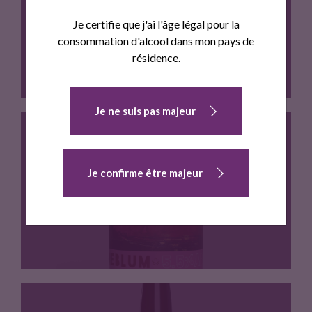
CASCADA (33CL BOUTEILLE)
Je certifie que j'ai l'âge légal pour la
consommation d'alcool dans mon pays de
résidence.
Je ne suis pas majeur
Blonde Ale (3.8% ABV) •…
Je confirme être majeur
NEBLUM (44CL CANETTE)