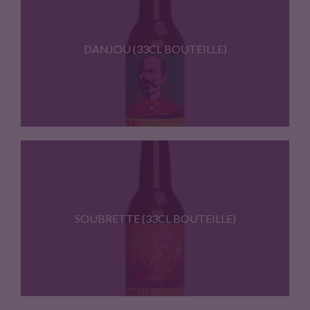
NEIPA (5.5% ABV) • Robe…
DANJOU (33CL BOUTEILLE)
Grisette (4% ABV) • Robe…
SOUBRETTE (33CL BOUTEILLE)