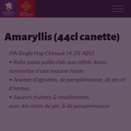
F
i
Amaryllis (44cl canette)
c
IPA-Single Hop Chinook (4.3% ABV)
h
• Robe jaune paille clair aux reflets dores,
surmontee d'une mousse ivoire.
e
• Aromes d'agrumes, de pamplemousse, de pin et
p
d'herbes.
• Saveurs fruitees & houblonnees,
r
avec des notes de pin, & de pamplemousse.
o
d