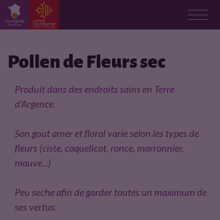
F
i
Pollen de Fleurs sec
c
Produit dans des endroits sains en Terre
h
d'Argence.
e
Son gout amer et floral varie selon les types de
p
fleurs (ciste, coquelicot, ronce, marronnier,
mauve...)
r
o
Peu seche afin de garder toutes un maximum de
ses vertus.
d