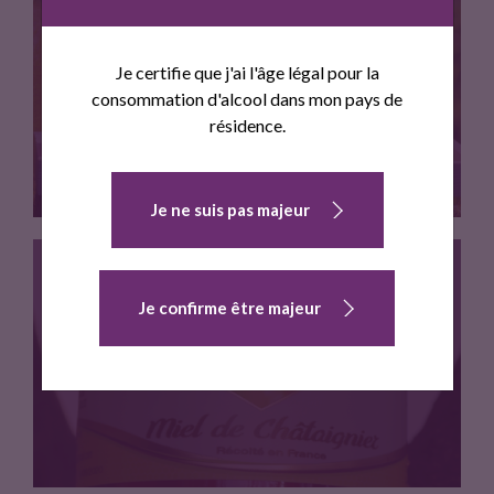
Je certifie que j'ai l'âge légal pour la
MIEL, POLLEN ET VINAIGRE DE MIEL
consommation d'alcool dans mon pays de
résidence.
Je ne suis pas majeur
Je confirme être majeur
Douzaine de miels, tous issus…
MIEL DE CHATAIGNIER