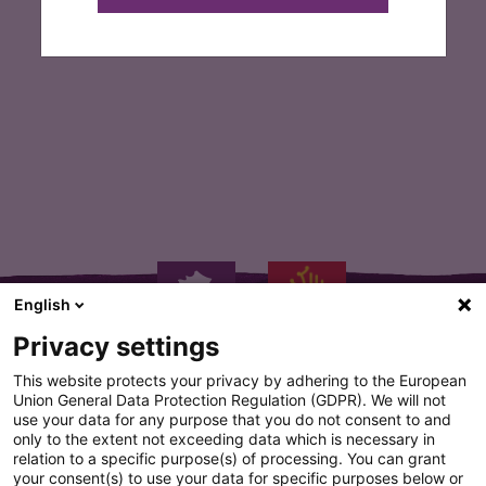
F
T
a
w
c
i
e
t
b
t
o
e
o
r
k
English
Privacy settings
This website protects your privacy by adhering to the European
Union General Data Protection Regulation (GDPR). We will not
use your data for any purpose that you do not consent to and
only to the extent not exceeding data which is necessary in
PLAN DU SITE
relation to a specific purpose(s) of processing. You can grant
your consent(s) to use your data for specific purposes below or