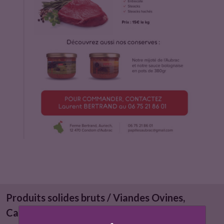
u
i
t
Produits solides bruts / Viandes Ovines,
Caprines