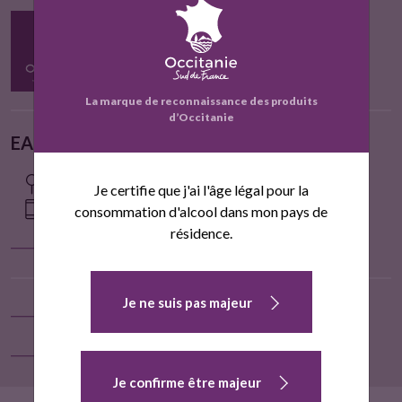
La marque de reconnaissance des produits
d’Occitanie
EARL BERTRAND LAURENT
CONDOM-D'AUBRAC . AURIECH
Je certifie que j'ai l'âge légal pour la
TÉL 0675218601
consommation d'alcool dans mon pays de
résidence.
Localiser sur la carte
Je ne suis pas majeur
Contact
Voir la fiche entreprise
Je confirme être majeur