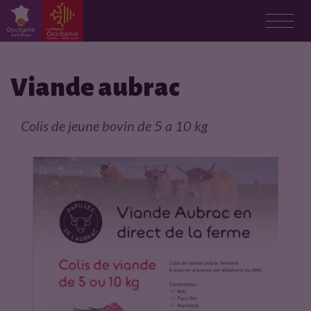
F
i
Viande aubrac
c
Colis de jeune bovin de 5 a 10 kg
h
e
p
r
o
d