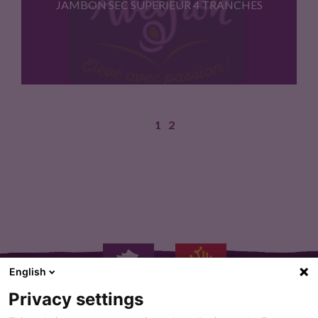
JAMBON SEC SUPERIEUR 4 TRANCHES
1
2
Viande de porc (Porc né…
English
Privacy settings