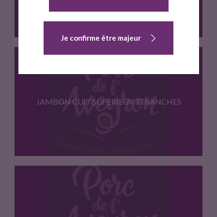
Je confirme être majeur
Viande de porc (Porc né…
JAMBON CUIT SUPERIEUR 3TRANCHES
Jambon frais de porc (Porc…