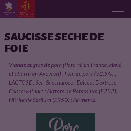
F
i
SAUCISSE SECHE DE
FOIE
c
h
Viande et gras de porc (Porc né en France, élevé
et abattu en Aveyron) ; Foie de porc (32.5%) ;
e
LACTOSE ; Sel ; Saccharose ; Epices ; Dextrose ;
p
Conservateurs : Nitrate de Potassium (E252),
Nitrite de Sodium (E250) ; Ferments.
r
o
d