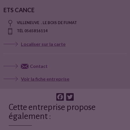
ETS CANCE
VILLENEUVE . LE BOIS DE FUMAT
TÉL 0565816114
Localiser sur la carte
Contact
Voir la fiche entreprise
F
T
a
w
Cette entreprise propose
c
i
également :
e
t
b
t