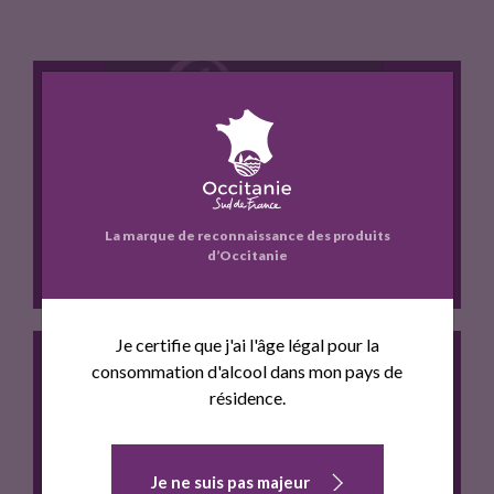
o
e
o
r
k
JAMBON CUIT SUPERIEUR ENTIER
La marque de reconnaissance des produits
d’Occitanie
Je certifie que j'ai l'âge légal pour la
consommation d'alcool dans mon pays de
résidence.
Jambon frais de porc (Porc…
JAMBON SEC SUPERIEUR ENTIER
Je ne suis pas majeur