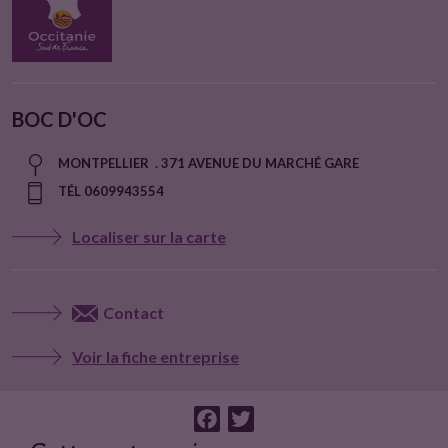
BOC D'OC
MONTPELLIER . 371 AVENUE DU MARCHÉ GARE
TÉL 0609943554
Localiser sur la carte
Contact
Voir la fiche entreprise
F
T
a
w