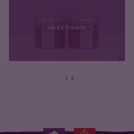
Plaisir du mois de Decembre,…
SAUCE TOMATE
1
2
Pour deguster sans aucun scrupule…