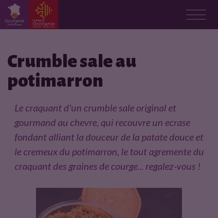
F
i
Crumble sale au
potimarron
c
h
Le craquant d'un crumble sale original et
gourmand au chevre, qui recouvre un ecrase
e
fondant alliant la douceur de la patate douce et
p
le cremeux du potimarron, le tout agremente du
craquant des graines de courge... regalez-vous !
r
o
d