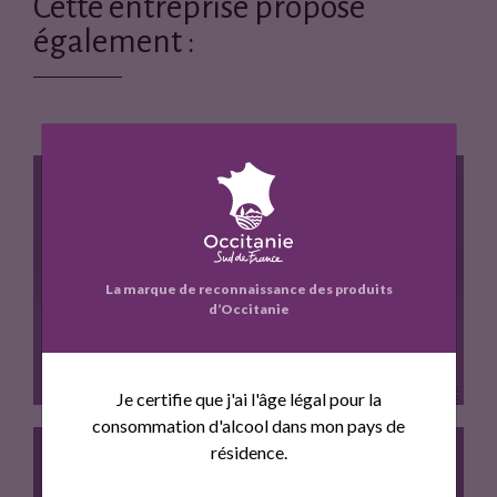
Cette entreprise propose
c
i
également :
e
t
b
t
o
e
o
r
k
POMMES NATURES
La marque de reconnaissance des produits
d’Occitanie
Je certifie que j'ai l'âge légal pour la
consommation d'alcool dans mon pays de
résidence.
Ceci n'est pas vraiment une…