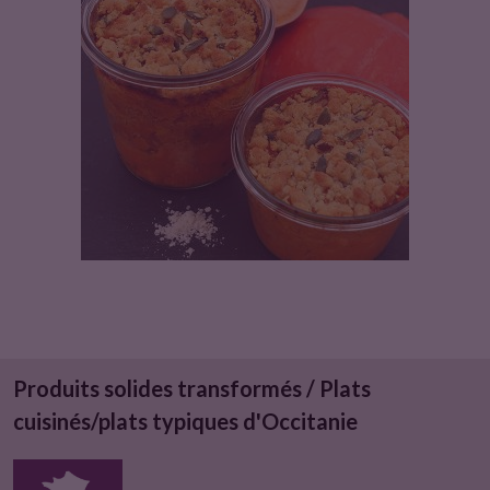
u
i
t
Produits solides transformés / Plats
cuisinés/plats typiques d'Occitanie