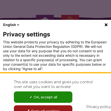
English
Privacy settings
This website protects your privacy by adhering to the European
Union General Data Protection Regulation (GDPR). We will not
use your data for any purpose that you do not consent to and
only to the extent not exceeding data which is necessary in
PLAN DU SITE
relation to a specific purpose(s) of processing. You can grant
your consent(s) to use your data for specific purposes below or
CONDITION GENERALE D'UTILISATION
by clicking "Agree to all".
Analytics
POLITIQUE DE CONFIDENTIALITÉ
This site uses cookies and gives you control
Show detailed settings
over what you want to activate
CONTACT
Visit our Privacy Policy page for more
OK, accept all
Agree to all
Reject all
Privacy policy