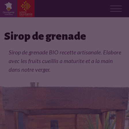
F
i
Sirop de grenade
c
Sirop de grenade BIO recette artisanale. Elabore
h
avec les fruits cueillis a maturite et a la main
dans notre verger.
e
p
r
o
d