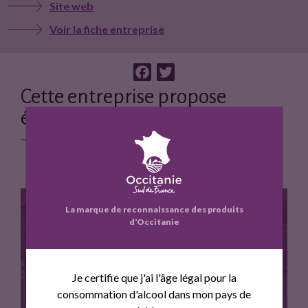
Site web
Voir la fiche entreprise
F
T
a
w
Cette entreprise propose
c
i
également :
e
t
b
t
o
e
o
r
k
La marque de reconnaissance des produits
d’Occitanie
GELEE DE GRENADE
Je certifie que j'ai l'âge légal pour la
consommation d'alcool dans mon pays de