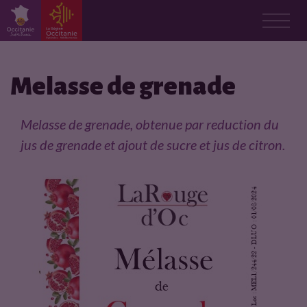
F
i
Melasse de grenade
c
Melasse de grenade, obtenue par reduction du
h
jus de grenade et ajout de sucre et jus de citron.
e
p
r
o
d