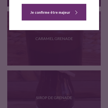
Je confirme être majeur
Biscuit sable fourre a la…
CARAMEL GRENADE
Caramel au jus de grenade…
SIROP DE GRENADE