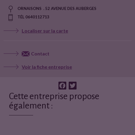
ORNAISONS . 52 AVENUE DES AUBERGES
TÉL 0640112713
Localiser sur la carte
Contact
Voir la fiche entreprise
F
T
a
w
Cette entreprise propose
c
i
également :
e
t
b
t
o
e
o
r