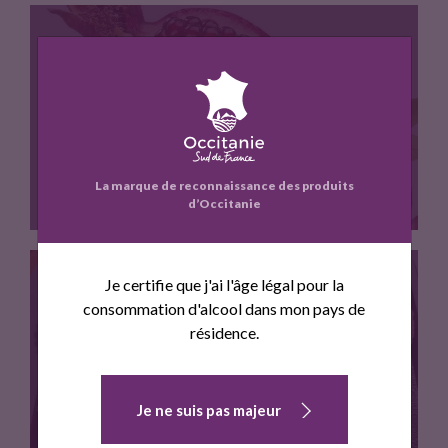
k
LAROUGE D'OC
La marque de reconnaissance des produits
d’Occitanie
Je certifie que j'ai l'âge légal pour la
consommation d'alcool dans mon pays de
Grenade cultivee dans l'Aude.
résidence.
SABLE A LA GRENADE
Je ne suis pas majeur