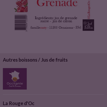
u
i
t
Autres boissons / Jus de fruits
La Rouge d'Oc