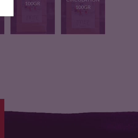
100GR
100GR
Cette infusion aide à
Notre mélange de
prévenir…
plantes bio…