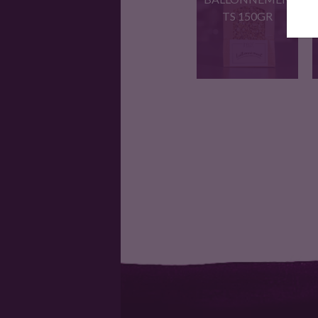
TS 150GR
tisane pour apaiser vos
ballonnements,…