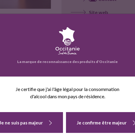
Site web
Voir la fiche entrepr
La marque de reconnaissance des produits d’Occitanie
eprise propose également :
Je certifie que j'ai l'âge légal pour la consommation
d'alcool dans mon pays de résidence.
Je ne suis pas majeur
Je confirme être majeur
TISANE
TISANE
TISANE IL ETAI
BOOSTER
IMMUNITE
UNE FOIE