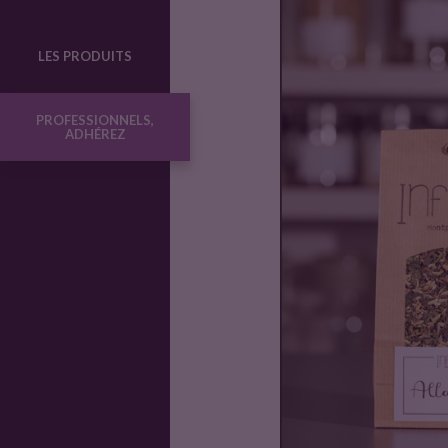
o
LES PRODUITS
d
PROFESSIONNELS,
ADHÉREZ
u
i
t