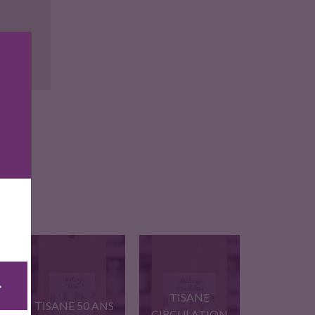
ise
T
TISANE
TISANE 50 ANS
CIRCULATION