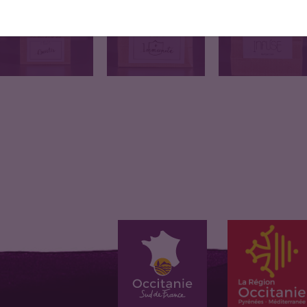
100GR
100GR
100GR
infusion sans caféine
La tisane Immunité, un
Découvrez notre
pour vous…
mélange…
Tisane Détox Foie,…