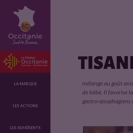
F
i
c
TISAN
h
e
mélange au goût anis
LA MARQUE
de bébé. Il favorise l
p
gastro-œsophagiens q
LES ACTIONS
r
LES ADHÉRENTS