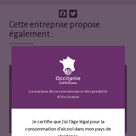
F
T
a
w
Cette entreprise propose
c
i
également :
e
t
b
t
o
e
o
r
k
La marque de reconnaissance des produits
d’Occitanie
LES CROTINS DU POULAIN
Je certifie que j'ai l'âge légal pour la
consommation d'alcool dans mon pays de
résidence.