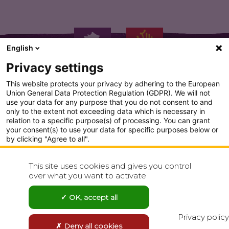
English
Privacy settings
This website protects your privacy by adhering to the European
Union General Data Protection Regulation (GDPR). We will not
use your data for any purpose that you do not consent to and
only to the extent not exceeding data which is necessary in
PLAN DU SITE
relation to a specific purpose(s) of processing. You can grant
your consent(s) to use your data for specific purposes below or
CONDITION GENERALE D'UTILISATION
by clicking "Agree to all".
Analytics
POLITIQUE DE CONFIDENTIALITÉ
This site uses cookies and gives you control
Show detailed settings
over what you want to activate
CONTACT
Visit our Privacy Policy page for more
OK, accept all
Agree to all
Reject all
Privacy policy
Deny all cookies