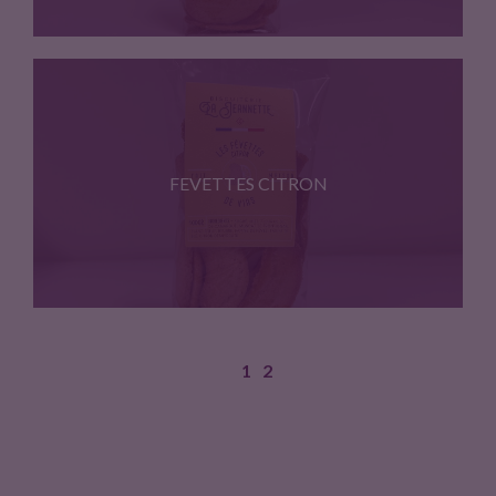
BISCUITS A BASE DE FARINE…
FEVETTES CITRON
1
2
BISCUITS À BASE DE FARINE…