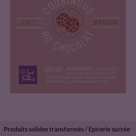
u
i
t
Produits solides transformés / Epicerie sucrée