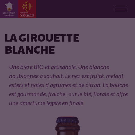
F
i
LA GIROUETTE
BLANCHE
c
h
Une biere BIO et artisanale. Une blanche
houblonnée à souhait. Le nez est fruité, melant
e
esters et notes d agrumes et de citron. La bouche
p
est gourmande, fraiche , sur le blé, florale et offre
une amertume legere en finale.
r
o
d