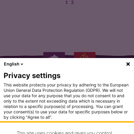
1
2
PRODUCTEURS ARTISANS Sibio! Confiture Extra…
English
Privacy settings
This website protects your privacy by adhering to the European
Union General Data Protection Regulation (GDPR). We will not
use your data for any purpose that you do not consent to and
only to the extent not exceeding data which is necessary in
PLAN DU SITE
relation to a specific purpose(s) of processing. You can grant
your consent(s) to use your data for specific purposes below or
CONDITION GENERALE D'UTILISATION
by clicking "Agree to all".
Analytics
POLITIQUE DE CONFIDENTIALITÉ
This site uses cookies and gives you control