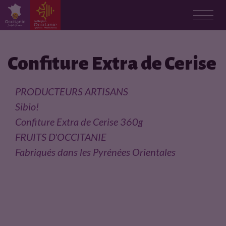
F
i
Confiture Extra de Cerise
c
PRODUCTEURS ARTISANS
h
Sibio!
Confiture Extra de Cerise 360g
e
FRUITS D'OCCITANIE
p
Fabriqués dans les Pyrénées Orientales
r
o
d