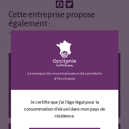
F
T
a
w
Cette entreprise propose
c
i
également :
e
t
b
t
o
e
o
r
k
La marque de reconnaissance des produits
d’Occitanie
FRAISE
Je certifie que j'ai l'âge légal pour la
consommation d'alcool dans mon pays de
résidence.