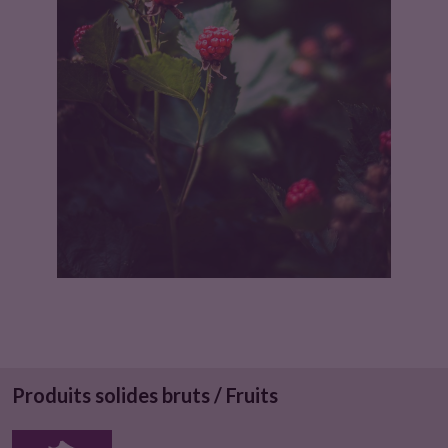
u
i
t
Produits solides bruts / Fruits