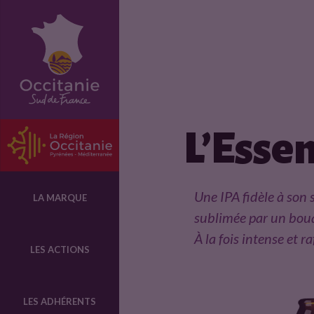
F
i
c
L’Essen
h
e
Une IPA fidèle à son 
LA MARQUE
sublimée par un bouqu
p
À la fois intense et r
LES ACTIONS
r
LES ADHÉRENTS