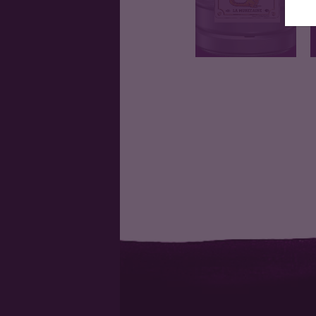
Boisson gazeuse à
base d’arôme…