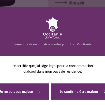
Site web
Voir la fiche entrepr
eprise propose également :
La marque de reconnaissance des produits d’Occitanie
Je certifie que j'ai l'âge légal pour la consommation
d'alcool dans mon pays de résidence.
Je ne suis pas majeur
Je confirme être majeur
LIMONADE
LIMONADE
LIMONADE
CITRON BIO -
CITRON BIO
GROSEILLE BIO 
33CL
75CL
33CL