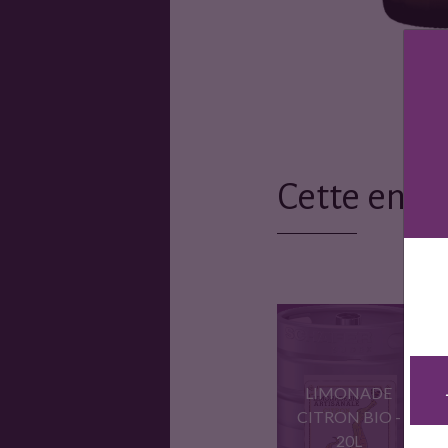
Cette entr
LIMONADE
CITRON BIO -
20L