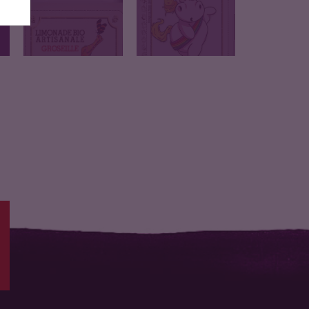
Carbonated drink with
Une blonde façon
natural redcurrant…
Kölsch :…