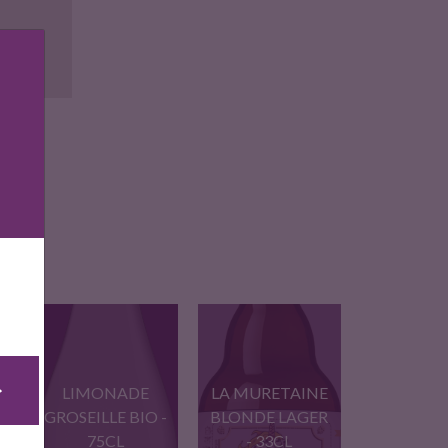
ise
LIMONADE
LA MURETAINE
-
GROSEILLE BIO -
BLONDE LAGER
75CL
- 33CL