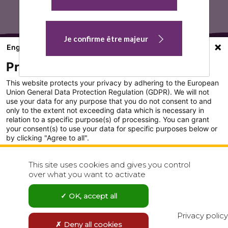
k
Je confirme être majeur
English
Privacy settings
This website protects your privacy by adhering to the European
Union General Data Protection Regulation (GDPR). We will not
use your data for any purpose that you do not consent to and
only to the extent not exceeding data which is necessary in
PLAN DU SITE
relation to a specific purpose(s) of processing. You can grant
your consent(s) to use your data for specific purposes below or
CONDITION GENERALE D'UTILISATION
by clicking "Agree to all".
Analytics
POLITIQUE DE CONFIDENTIALITÉ
This site uses cookies and gives you control
Show detailed settings
over what you want to activate
CONTACT
Visit our Privacy Policy page for more
OK, accept all
Agree to all
Reject all
Privacy policy
Deny all cookies