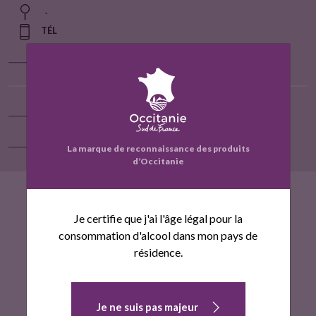
.
u
TÉL
i
Localiser sur la carte
t
Contact
Voir la fiche entreprise
La marque de reconnaissance des produits
d’Occitanie
F
T
a
w
Je certifie que j'ai l'âge légal pour la
c
i
consommation d'alcool dans mon pays de
e
t
résidence.
b
t
o
e
o
r
Je ne suis pas majeur