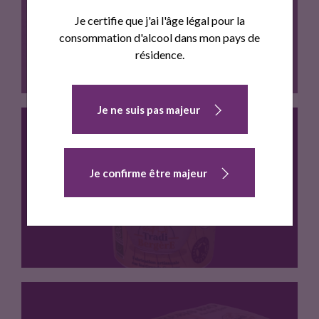
BOURBON DE MADAGASCAR 400G - TRADI-
Je certifie que j'ai l'âge légal pour la
BERGERE
consommation d'alcool dans mon pays de
résidence.
Je ne suis pas majeur
Un yaourt a la vanille…
Je confirme être majeur
YAOURT AU LAIT DE BREBIS BIO NATURE 400G -
TRADI-BERGERE