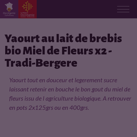
F
i
Yaourt au lait de brebis
bio Miel de Fleurs x2 -
c
Tradi-Bergere
h
e
Yaourt tout en douceur et legerement sucre
laissant retenir en bouche le bon gout du miel de
p
fleurs issu de l agriculture biologique. A retrouver
r
en pots 2x125grs ou en 400grs.
o
d