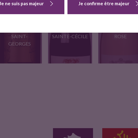
Je ne suis pas majeur
Je confirme être majeur
CHÂTEAU DE
L'ENGARRAN
CHÂTEAU DE
CHÂTEAU DE
QUETTON-
L'ENGARRAN
L'ENGARRAN
SAINT-
SAINTE-CÉCILE
ROSE
GEORGES
Rose du terroir Saint-
Une grande signature
Du fruit du fruit, voici…
Georges-d’Orques,
de Syrah…
issu…