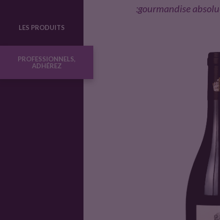
:gourmandise absolu
o
LES PRODUITS
d
PROFESSIONNELS,
ADHÉREZ
u
i
t