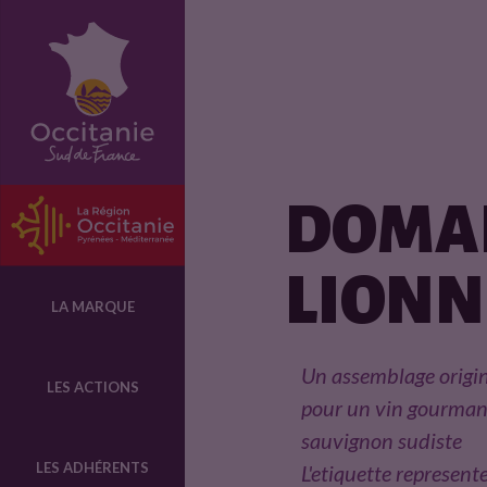
F
i
c
DOMAI
h
LIONN
e
LA MARQUE
p
Un assemblage origin
LES ACTIONS
pour un vin gourmand
r
sauvignon sudiste
LES ADHÉRENTS
L'etiquette represent