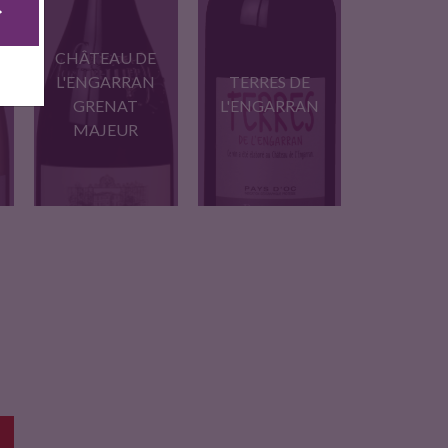
CHÂTEAU DE
L'ENGARRAN
TERRES DE
GRENAT
L'ENGARRAN
MAJEUR
"Grenat" comme
En blanc, rouge et
Grenache et comme…
rose,…