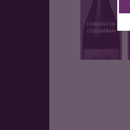
CHATEAU DE
L'ENGARRAN
LA cuvee
emblematique du
Chateau…