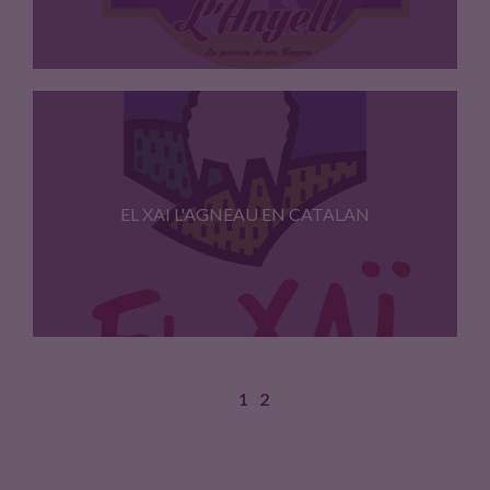
l'Anyell, l'agneau en catalan, est…
EL XAI L'AGNEAU EN CATALAN
1
2
Agneau fruit de la volonte…