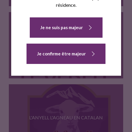
résidence.
Je ne suis pas majeur
Veau local issu de l'élevage…
VEAU "VEDELL DES PYRÉNÉES CATALANES" IGP
Je confirme être majeur
veau IGP des montagnes pyrénéennes
L'ANYELL L'AGNEAU EN CATALAN