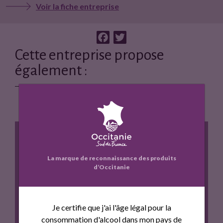
Voir la fiche entreprise
F
T
a
w
Cette entreprise propose
c
i
également :
e
t
b
t
o
e
o
r
k
La marque de reconnaissance des produits
d’Occitanie
VEAU PRIMEUR DES MONTAGNES
PYRENEENNES
Je certifie que j'ai l'âge légal pour la
consommation d'alcool dans mon pays de