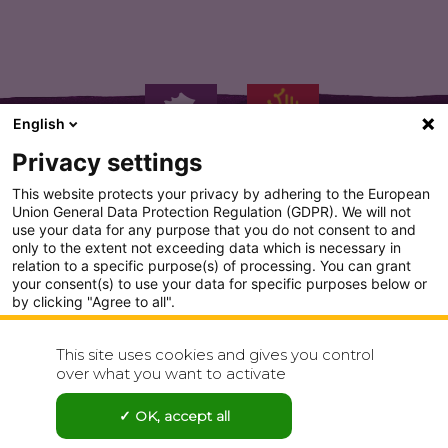
English
Privacy settings
This website protects your privacy by adhering to the European
Union General Data Protection Regulation (GDPR). We will not
use your data for any purpose that you do not consent to and
only to the extent not exceeding data which is necessary in
PLAN DU SITE
relation to a specific purpose(s) of processing. You can grant
your consent(s) to use your data for specific purposes below or
CONDITION GENERALE D'UTILISATION
by clicking "Agree to all".
Analytics
POLITIQUE DE CONFIDENTIALITÉ
This site uses cookies and gives you control
Show detailed settings
over what you want to activate
CONTACT
Visit our Privacy Policy page for more
OK, accept all