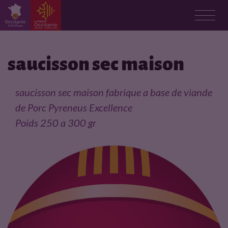
F
i
saucisson sec maison
c
saucisson sec maison fabrique a base de viande
h
de Porc Pyreneus Excellence
Poids 250 a 300 gr
e
p
r
o
d