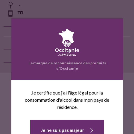
.
u
TÉL
i
Localiser sur la carte
t
Contact
Voir la fiche entreprise
La marque de reconnaissance des produits
d’Occitanie
F
T
a
w
Je certifie que j'ai l'âge légal pour la
c
i
consommation d'alcool dans mon pays de
e
t
résidence.
b
t
o
e
o
r
Je ne suis pas majeur