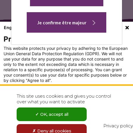
k
Je confirme être majeur
English
Privacy settings
This website protects your privacy by adhering to the European
Union General Data Protection Regulation (GDPR). We will not
use your data for any purpose that you do not consent to and
only to the extent not exceeding data which is necessary in
PLAN DU SITE
relation to a specific purpose(s) of processing. You can grant
your consent(s) to use your data for specific purposes below or
CONDITION GENERALE D'UTILISATION
by clicking "Agree to all".
Analytics
POLITIQUE DE CONFIDENTIALITÉ
This site uses cookies and gives you control
Show detailed settings
over what you want to activate
CONTACT
Visit our Privacy Policy page for more
OK, accept all
Agree to all
Reject all
Privacy policy
Deny all cookies