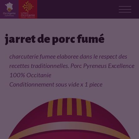
F
i
jarret de porc fumé
c
charcuterie fumee elaboree dans le respect des
h
recettes traditionnelles. Porc Pyreneus Excellence
100% Occitanie
e
Conditionnement sous vide x 1 piece
p
r
o
d