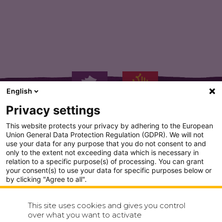
Agneau fruit de la volonte…
English
Privacy settings
This website protects your privacy by adhering to the European
Union General Data Protection Regulation (GDPR). We will not
use your data for any purpose that you do not consent to and
only to the extent not exceeding data which is necessary in
PLAN DU SITE
relation to a specific purpose(s) of processing. You can grant
your consent(s) to use your data for specific purposes below or
CONDITION GENERALE D'UTILISATION
by clicking "Agree to all".
Analytics
POLITIQUE DE CONFIDENTIALITÉ
This site uses cookies and gives you control
Show detailed settings
over what you want to activate
CONTACT