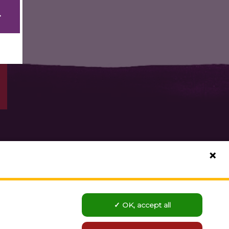
ur data for any purpose that
Agree to all
. You can grant your
OK, accept all
DE CONFIDENTIALITÉ
CONTACT
Reject all