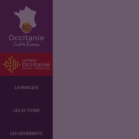
F
i
c
h
e
LA MARQUE
p
LES ACTIONS
r
LES ADHÉRENTS