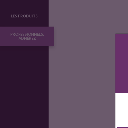
o
LES PRODUITS
d
PROFESSIONNELS,
ADHÉREZ
u
i
t